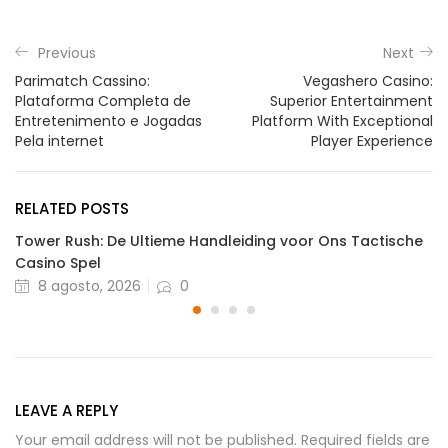
Previous
Next
Parimatch Cassino:
Vegashero Casino:
Plataforma Completa de
Superior Entertainment
Entretenimento e Jogadas
Platform With Exceptional
Pela internet
Player Experience
RELATED POSTS
Tower Rush: De Ultieme Handleiding voor Ons Tactische
Casino Spel
Posted
8 agosto, 2026
0
on
LEAVE A REPLY
Your email address will not be published. Required fields are