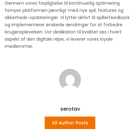
Gennem vores forpligtelse til kontinuerlig optimering
fornyes platformen jævnligt med nye spil, features og
sikkerheds-opdateringer. Vi lytter aktivt til spillerfeedback
og implementerer ønskede ændringer for at forbedre
brugeroplevelsen. Vor dedikation til kvalitet ses i hvert
aspekt af den digitale rejse, vi leverer vores loyale
medlemmer.
serotav
All Author Posts