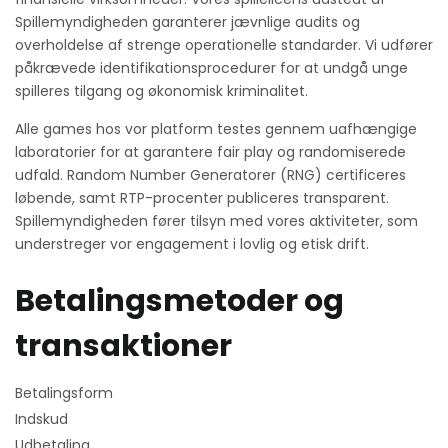
Spillemyndigheden garanterer jævnlige audits og
overholdelse af strenge operationelle standarder. Vi udfører
påkrævede identifikationsprocedurer for at undgå unge
spilleres tilgang og økonomisk kriminalitet.
Alle games hos vor platform testes gennem uafhængige
laboratorier for at garantere fair play og randomiserede
udfald. Random Number Generatorer (RNG) certificeres
løbende, samt RTP-procenter publiceres transparent.
Spillemyndigheden fører tilsyn med vores aktiviteter, som
understreger vor engagement i lovlig og etisk drift.
Betalingsmetoder og
transaktioner
Betalingsform
Indskud
Udbetaling