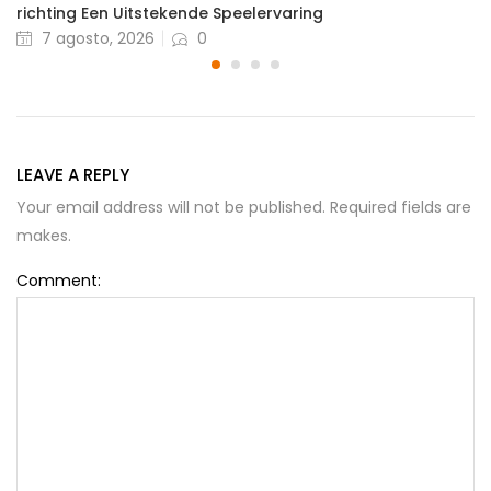
richting Een Uitstekende Speelervaring
Posted
7 agosto, 2026
0
on
LEAVE A REPLY
Your email address will not be published. Required fields are
makes.
Comment: