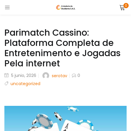
0
LOGIN
Enter your username and password to login.
Parimatch Cassino:
Plataforma Completa de
Entretenimento e Jogadas
Pela internet
Remember me
Posted
5 junio, 2026
0
serotav
on
uncategorized
Lost password?