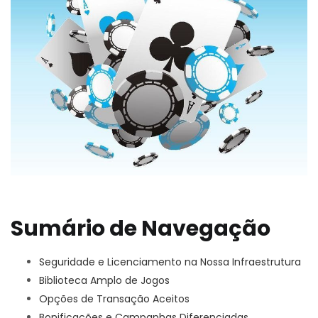
Sumário de Navegação
Seguridade e Licenciamento na Nossa Infraestrutura
Biblioteca Amplo de Jogos
Opções de Transação Aceitos
Bonificações e Campanhas Diferenciadas