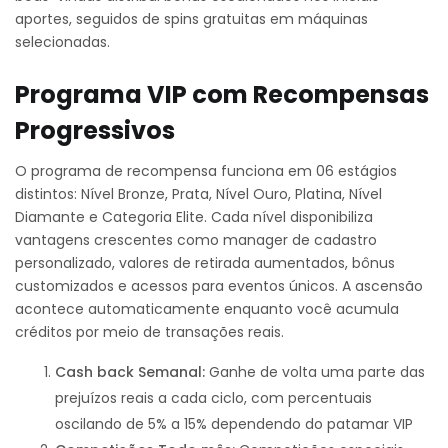
aportes, seguidos de spins gratuitas em máquinas
selecionadas.
Programa VIP com Recompensas
Progressivos
O programa de recompensa funciona em 06 estágios
distintos: Nível Bronze, Prata, Nível Ouro, Platina, Nível
Diamante e Categoria Elite. Cada nível disponibiliza
vantagens crescentes como manager de cadastro
personalizado, valores de retirada aumentados, bônus
customizados e acessos para eventos únicos. A ascensão
acontece automaticamente enquanto você acumula
créditos por meio de transações reais.
Cash back Semanal:
Ganhe de volta uma parte das
prejuízos reais a cada ciclo, com percentuais
oscilando de 5% a 15% dependendo do patamar VIP