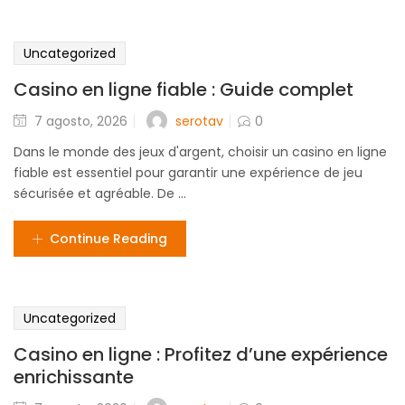
Uncategorized
Casino en ligne fiable : Guide complet
Posted
serotav
7 agosto, 2026
0
on
Dans le monde des jeux d'argent, choisir un casino en ligne
fiable est essentiel pour garantir une expérience de jeu
sécurisée et agréable. De ...
Continue Reading
Uncategorized
Casino en ligne : Profitez d’une expérience
enrichissante