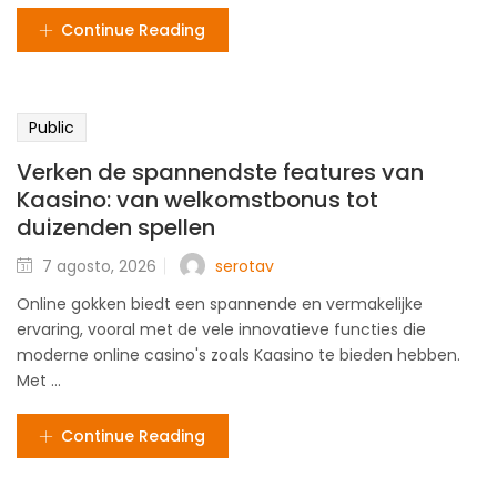
Continue Reading
Public
Verken de spannendste features van
Kaasino: van welkomstbonus tot
duizenden spellen
Posted
serotav
7 agosto, 2026
on
Online gokken biedt een spannende en vermakelijke
ervaring, vooral met de vele innovatieve functies die
moderne online casino's zoals Kaasino te bieden hebben.
Met ...
Continue Reading