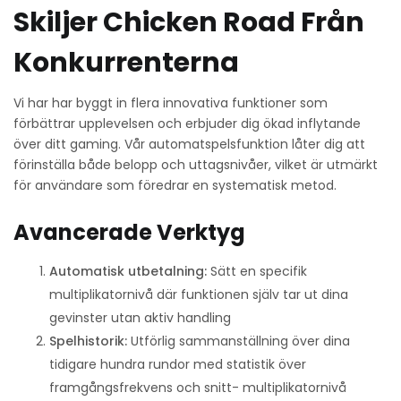
Skiljer Chicken Road Från
Konkurrenterna
Vi har har byggt in flera innovativa funktioner som
förbättrar upplevelsen och erbjuder dig ökad inflytande
över ditt gaming. Vår automatspelsfunktion låter dig att
förinställa både belopp och uttagsnivåer, vilket är utmärkt
för användare som föredrar en systematisk metod.
Avancerade Verktyg
Automatisk utbetalning:
Sätt en specifik
multiplikatornivå där funktionen själv tar ut dina
gevinster utan aktiv handling
Spelhistorik:
Utförlig sammanställning över dina
tidigare hundra rundor med statistik över
framgångsfrekvens och snitt- multiplikatornivå