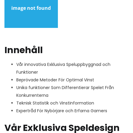
Innehåll
Vår innovativa Exklusiva Speluppbyggnad och
Funktioner
Beprövade Metoder För Optimal Vinst
Unika funktioner Som Differentierar Spelet Från
Konkurrenterna
Teknisk Statistik och Vinstinformation
Expertråd För Nybörjare och Erfarna Gamers
Vår Exklusiva Speldesign