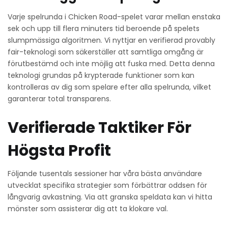
Varje spelrunda i Chicken Road-spelet varar mellan enstaka
sek och upp till flera minuters tid beroende på spelets
slumpmässiga algoritmen. Vi nyttjar en verifierad provably
fair-teknologi som säkerställer att samtliga omgång är
förutbestämd och inte möjlig att fuska med. Detta denna
teknologi grundas på krypterade funktioner som kan
kontrolleras av dig som spelare efter alla spelrunda, vilket
garanterar total transparens.
Verifierade Taktiker För
Högsta Profit
Följande tusentals sessioner har våra bästa användare
utvecklat specifika strategier som förbättrar oddsen för
långvarig avkastning. Via att granska speldata kan vi hitta
mönster som assisterar dig att ta klokare val.