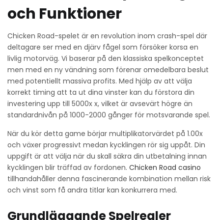
och Funktioner
Chicken Road-spelet är en revolution inom crash-spel där
deltagare ser med en djärv fågel som försöker korsa en
livlig motorväg. Vi baserar på den klassiska spelkonceptet
men med en ny vändning som förenar omedelbara beslut
med potentiellt massiva profits. Med hjälp av att välja
korrekt timing att ta ut dina vinster kan du förstora din
investering upp till 5000x x, vilket är avsevärt högre än
standardnivån på 1000-2000 gånger för motsvarande spel.
När du kör detta game börjar multiplikatorvärdet på 1.00x
och växer progressivt medan kycklingen rör sig uppåt. Din
uppgift är att välja när du skall säkra din utbetalning innan
kycklingen blir träffad av fordonen.
Chicken Road casino
tillhandahåller denna fascinerande kombination mellan risk
och vinst som få andra titlar kan konkurrera med.
Grundläggande Spelregler