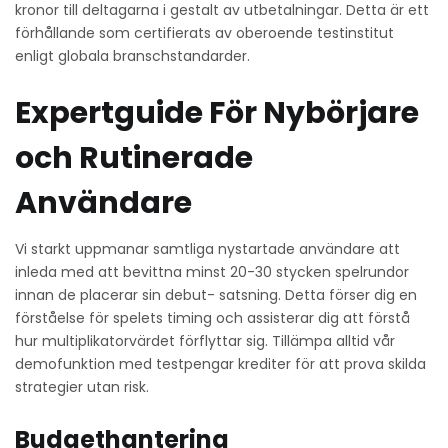
kronor till deltagarna i gestalt av utbetalningar. Detta är ett
förhållande som certifierats av oberoende testinstitut
enligt globala branschstandarder.
Expertguide För Nybörjare
och Rutinerade
Användare
Vi starkt uppmanar samtliga nystartade användare att
inleda med att bevittna minst 20-30 stycken spelrundor
innan de placerar sin debut- satsning. Detta förser dig en
förståelse för spelets timing och assisterar dig att förstå
hur multiplikatorvärdet förflyttar sig. Tillämpa alltid vår
demofunktion med testpengar krediter för att prova skilda
strategier utan risk.
Budgethantering