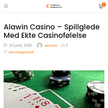
0
LOGIN
Enter your username and password to login.
Alawin Casino – Spillglede
Med Ekte Casinofølelse
Posted
23 junio, 2026
0
serotav
on
uncategorized
Remember me
Lost password?