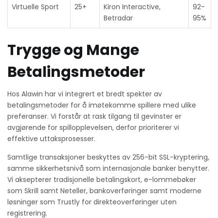
Virtuelle Sport
25+
Kiron Interactive,
92-
Betradar
95%
Trygge og Mange
Betalingsmetoder
Hos Alawin har vi integrert et bredt spekter av
betalingsmetoder for å imøtekomme spillere med ulike
preferanser. Vi forstår at rask tilgang til gevinster er
avgjørende for spillopplevelsen, derfor prioriterer vi
effektive uttaksprosesser.
Samtlige transaksjoner beskyttes av 256-bit SSL-kryptering,
samme sikkerhetsnivå som internasjonale banker benytter.
Vi aksepterer tradisjonelle betalingskort, e-lommebøker
som Skrill samt Neteller, bankoverføringer samt moderne
løsninger som Trustly for direkteoverføringer uten
registrering.