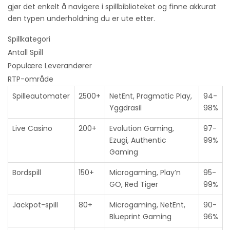
gjør det enkelt å navigere i spillbiblioteket og finne akkurat
den typen underholdning du er ute etter.
Spillkategori
Antall Spill
Populære Leverandører
RTP-område
Spilleautomater
2500+
NetEnt, Pragmatic Play,
94-
Yggdrasil
98%
Live Casino
200+
Evolution Gaming,
97-
Ezugi, Authentic
99%
Gaming
Bordspill
150+
Microgaming, Play’n
95-
GO, Red Tiger
99%
Jackpot-spill
80+
Microgaming, NetEnt,
90-
Blueprint Gaming
96%