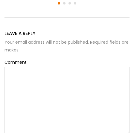
on
LEAVE A REPLY
Your email address will not be published. Required fields are
makes.
Comment: