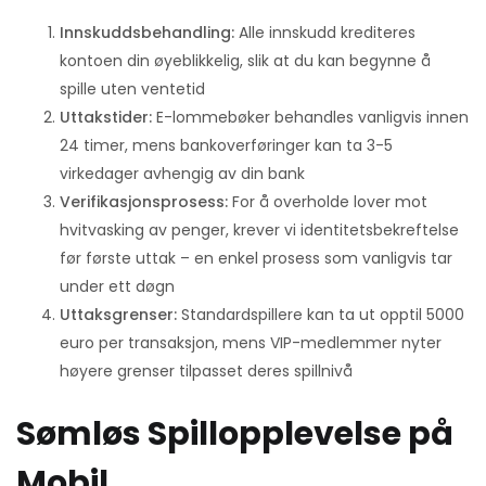
Innskuddsbehandling:
Alle innskudd krediteres
kontoen din øyeblikkelig, slik at du kan begynne å
spille uten ventetid
Uttakstider:
E-lommebøker behandles vanligvis innen
24 timer, mens bankoverføringer kan ta 3-5
virkedager avhengig av din bank
Verifikasjonsprosess:
For å overholde lover mot
hvitvasking av penger, krever vi identitetsbekreftelse
før første uttak – en enkel prosess som vanligvis tar
under ett døgn
Uttaksgrenser:
Standardspillere kan ta ut opptil 5000
euro per transaksjon, mens VIP-medlemmer nyter
høyere grenser tilpasset deres spillnivå
Sømløs Spillopplevelse på
Mobil