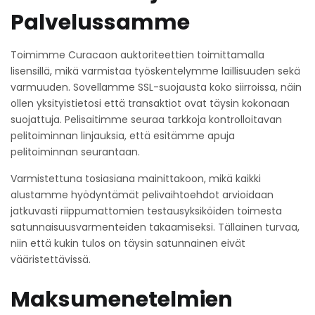
Palvelussamme
Toimimme Curacaon auktoriteettien toimittamalla
lisensillä, mikä varmistaa työskentelymme laillisuuden sekä
varmuuden. Sovellamme SSL-suojausta koko siirroissa, näin
ollen yksityistietosi että transaktiot ovat täysin kokonaan
suojattuja. Pelisaitimme seuraa tarkkoja kontrolloitavan
pelitoiminnan linjauksia, että esitämme apuja
pelitoiminnan seurantaan.
Varmistettuna tosiasiana mainittakoon, mikä kaikki
alustamme hyödyntämät pelivaihtoehdot arvioidaan
jatkuvasti riippumattomien testausyksiköiden toimesta
satunnaisuusvarmenteiden takaamiseksi. Tällainen turvaa,
niin että kukin tulos on täysin satunnainen eivät
vääristettävissä.
Maksumenetelmien