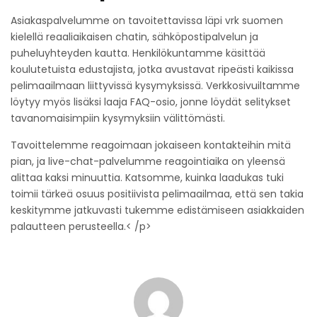
Asiakaspalvelumme on tavoitettavissa läpi vrk suomen
kielellä reaaliaikaisen chatin, sähköpostipalvelun ja
puheluyhteyden kautta. Henkilökuntamme käsittää
koulutetuista edustajista, jotka avustavat ripeästi kaikissa
pelimaailmaan liittyvissä kysymyksissä. Verkkosivuiltamme
löytyy myös lisäksi laaja FAQ-osio, jonne löydät selitykset
tavanomaisimpiin kysymyksiin välittömästi.
Tavoittelemme reagoimaan jokaiseen kontakteihin mitä
pian, ja live-chat-palvelumme reagointiaika on yleensä
alittaa kaksi minuuttia. Katsomme, kuinka laadukas tuki
toimii tärkeä osuus positiivista pelimaailmaa, että sen takia
keskitymme jatkuvasti tukemme edistämiseen asiakkaiden
palautteen perusteella.< /p>