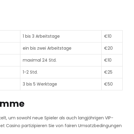
1 bis 3 Arbeitstage
€10
ein bis zwei Arbeitstage
€20
maximal 24 Std.
€10
1-2 Std.
€25
3 bis 5 Werktage
€50
ramme
t, um sowohl neue Spieler als auch langjährigen VIP-
7Bet Casino partizipieren Sie von fairen Umsatzbedingungen