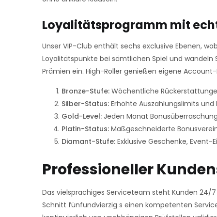
Loyalitätsprogramm mit echt
Unser VIP-Club enthält sechs exclusive Ebenen, wobe
Loyalitätspunkte bei sämtlichen Spiel und wandeln S
Prämien ein. High-Roller genießen eigene Account-
Bronze-Stufe:
Wöchentliche Rückerstattungen
Silber-Status:
Erhöhte Auszahlungslimits und 
Gold-Level:
Jeden Monat Bonusüberraschunge
Platin-Status:
Maßgeschneiderte Bonusverein
Diamant-Stufe:
Exklusive Geschenke, Event-E
Professioneller Kunde
Das vielsprachiges Serviceteam steht Kunden 24/7 
Schnitt fünfundvierzig s einen kompetenten Servicem