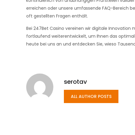
kontinuierlich von unabhängigen Prüfstellen validier
erreichen oder unsere umfassende FAQ-Bereich bes
oft gestellten Fragen enthält.
Bei 247Bet Casino vereinen wir digitale Innovation 
fortlaufend weiterentwickelt, um Ihnen das optimale
heute bei uns an und entdecken Sie, wieso Tausend
serotav
ALL AUTHOR POSTS