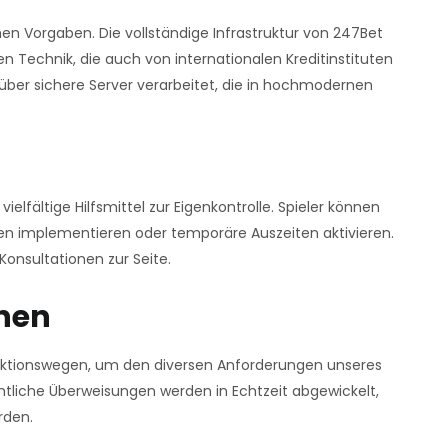
chen Vorgaben. Die vollständige Infrastruktur von 247Bet
en Technik, die auch von internationalen Kreditinstituten
ber sichere Server verarbeitet, die in hochmodernen
elfältige Hilfsmittel zur Eigenkontrolle. Spieler können
en implementieren oder temporäre Auszeiten aktivieren.
onsultationen zur Seite.
onen
nsaktionswegen, um den diversen Anforderungen unseres
tliche Überweisungen werden in Echtzeit abgewickelt,
rden.