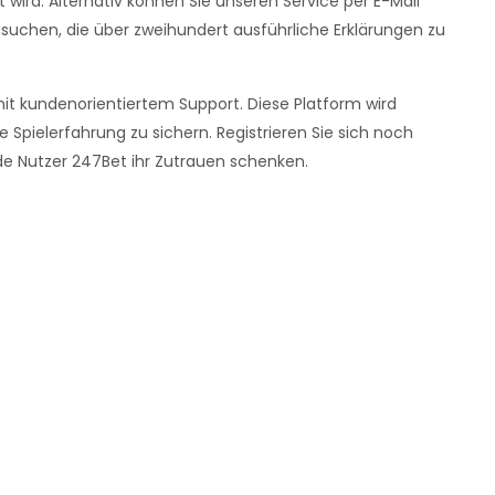
t wird. Alternativ können Sie unseren Service per E-Mail
uchen, die über zweihundert ausführliche Erklärungen zu
mit kundenorientiertem Support. Diese Platform wird
 Spielerfahrung zu sichern. Registrieren Sie sich noch
e Nutzer 247Bet ihr Zutrauen schenken.