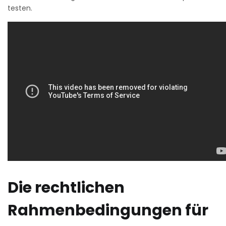
testen.
Die rechtlichen
Rahmenbedingungen für