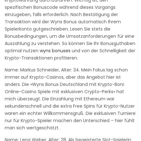
spezifischen Bonuscode während dieses Vorgangs
einzugeben, falls erforderlich. Nach Bestätigung der
Transaktion wird der Wyns Bonus automatisch Ihrem
Spielerkonto gutgeschrieben. Lesen Sie stets die
Bonusbedingungen, um die Umsatzanforderungen für eine
Auszahlung zu verstehen. So können Sie Ihr Bonusguthaben
optimal nutzen
wyns bonuses
und von der Schnelligkeit der
Krypto-Transaktionen profitieren.
Name: Markus Schneider, Alter: 34. Mein Fokus lag schon
immer auf Krypto-Casinos, aber das Angebot hier ist
anders. Die «Wyns Bonus Deutschland mit Krypto-Boni:
Online-Casino Spiele mit exklusiven Crypto-Perks» hat
mich überzeugt. Die Einzahlung mit Ethereum war
sekundenschnell und die extra Free Spins für Krypto-Nutzer
waren ein echter Willkommensgruß. Die exklusiven Turniere
nur für Krypto-Spieler machen den Unterschied – hier fühlt
man sich wertgeschätzt.
Name: Lena Weber, Alter: 28. Als begeisterte Slot-Spielerin