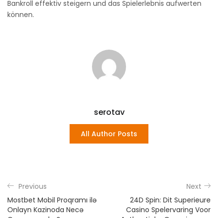
Bankroll effektiv steigern und das Spielerlebnis aufwerten
können.
serotav
All Author Posts
Previous
Next
Mostbet Mobil Proqramı ilə
24D Spin: Dit Superieure
Onlayn Kazinoda Necə
Casino Spelervaring Voor