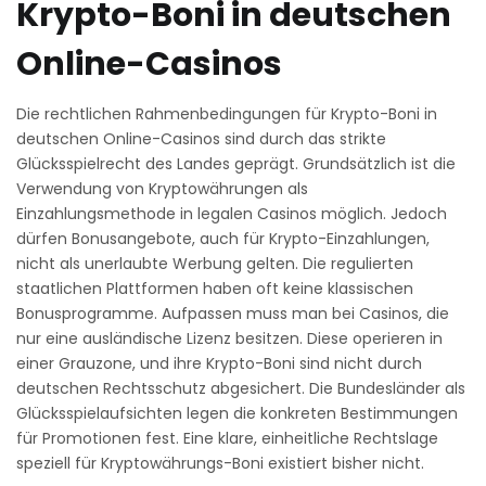
Krypto-Boni in deutschen
Online-Casinos
Die rechtlichen Rahmenbedingungen für Krypto-Boni in
deutschen Online-Casinos sind durch das strikte
Glücksspielrecht des Landes geprägt. Grundsätzlich ist die
Verwendung von Kryptowährungen als
Einzahlungsmethode in legalen Casinos möglich. Jedoch
dürfen Bonusangebote, auch für Krypto-Einzahlungen,
nicht als unerlaubte Werbung gelten. Die regulierten
staatlichen Plattformen haben oft keine klassischen
Bonusprogramme. Aufpassen muss man bei Casinos, die
nur eine ausländische Lizenz besitzen. Diese operieren in
einer Grauzone, und ihre Krypto-Boni sind nicht durch
deutschen Rechtsschutz abgesichert. Die Bundesländer als
Glücksspielaufsichten legen die konkreten Bestimmungen
für Promotionen fest. Eine klare, einheitliche Rechtslage
speziell für Kryptowährungs-Boni existiert bisher nicht.