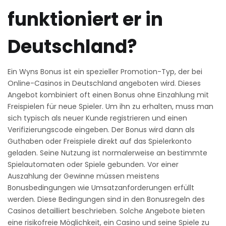
funktioniert er in
Deutschland?
Ein Wyns Bonus ist ein spezieller Promotion-Typ, der bei
Online-Casinos in Deutschland angeboten wird. Dieses
Angebot kombiniert oft einen Bonus ohne Einzahlung mit
Freispielen für neue Spieler. Um ihn zu erhalten, muss man
sich typisch als neuer Kunde registrieren und einen
Verifizierungscode eingeben. Der Bonus wird dann als
Guthaben oder Freispiele direkt auf das Spielerkonto
geladen. Seine Nutzung ist normalerweise an bestimmte
Spielautomaten oder Spiele gebunden. Vor einer
Auszahlung der Gewinne müssen meistens
Bonusbedingungen wie Umsatzanforderungen erfüllt
werden. Diese Bedingungen sind in den Bonusregeln des
Casinos detailliert beschrieben. Solche Angebote bieten
eine risikofreie Möglichkeit, ein Casino und seine Spiele zu