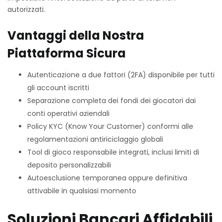
autorizzati.
Vantaggi della Nostra
Piattaforma Sicura
Autenticazione a due fattori (2FA) disponibile per tutti
gli account iscritti
Separazione completa dei fondi dei giocatori dai
conti operativi aziendali
Policy KYC (Know Your Customer) conformi alle
regolamentazioni antiriciclaggio globali
Tool di gioco responsabile integrati, inclusi limiti di
deposito personalizzabili
Autoesclusione temporanea oppure definitiva
attivabile in qualsiasi momento
Soluzioni Bancari Affidabili