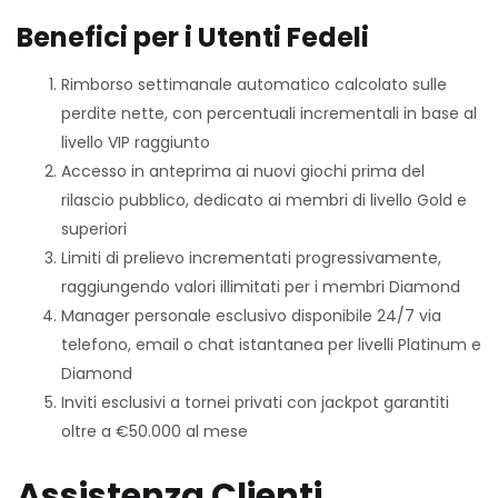
Benefici per i Utenti Fedeli
Rimborso settimanale automatico calcolato sulle
perdite nette, con percentuali incrementali in base al
livello VIP raggiunto
Accesso in anteprima ai nuovi giochi prima del
rilascio pubblico, dedicato ai membri di livello Gold e
superiori
Limiti di prelievo incrementati progressivamente,
raggiungendo valori illimitati per i membri Diamond
Manager personale esclusivo disponibile 24/7 via
telefono, email o chat istantanea per livelli Platinum e
Diamond
Inviti esclusivi a tornei privati con jackpot garantiti
oltre a €50.000 al mese
Assistenza Clienti