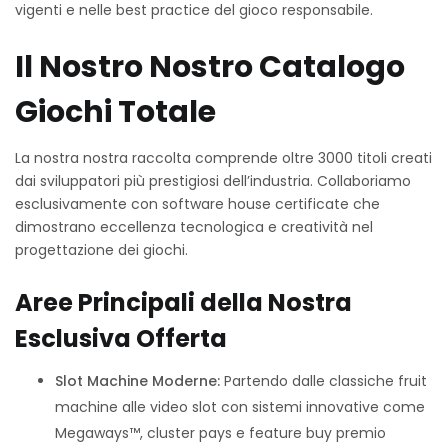
vigenti e nelle best practice del gioco responsabile.
Il Nostro Nostro Catalogo
Giochi Totale
La nostra nostra raccolta comprende oltre 3000 titoli creati
dai sviluppatori più prestigiosi dell’industria. Collaboriamo
esclusivamente con software house certificate che
dimostrano eccellenza tecnologica e creatività nel
progettazione dei giochi.
Aree Principali della Nostra
Esclusiva Offerta
Slot Machine Moderne:
Partendo dalle classiche fruit
machine alle video slot con sistemi innovative come
Megaways™, cluster pays e feature buy premio