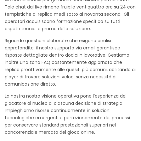
Tale chat dal live rimane fruibile ventiquattro ore su 24 con
tempistiche di replica medi sotto ai novanta secondi. Gli
operatori acquisiscono formazione specifica su tutti
aspetti tecnici e promo della soluzione.
Riguardo questioni elaborate che esigono analisi
approfondite, il nostro supporto via email garantisce
risposte dettagliate dentro dodici h lavorative. Gestiamo
inoltre una zona FAQ costantemente aggiornata che
replica proattivamente alle quesiti più comuni, abilitando ai
player di trovare soluzioni veloci senza necessità di
comunicazione diretto.
La nostra nostra visione operativa pone l’esperienza del
giocatore al nucleo di ciascuna decisione di strategia.
Impieghiamo risorse continuamente in soluzioni
tecnologiche emergenti e perfezionamento dei processi
per conservare standard prestazionali superiori nel
concorrenziale mercato del gioco online.