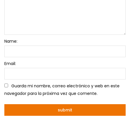
Name:
Email:
Guarda mi nombre, correo electrónico y web en este
navegador para la próxima vez que comente.