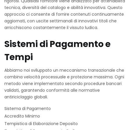
rigorosi. Qualsiasi fornitore viene analizzato per attendibilità
tecnica, diversità del catalogo e abilità innovativa. Questo
approccio ci consente di fornire contenuti continuamente
aggiornati, con uscite settimanali di innovativi titoli che
arricchiscono costantemente il vissuto ludica.
Sistemi di Pagamento e
Tempi
Abbiamo noi sviluppato un meccanismo transazionale che
combina velocità processuale e protezione massima. Ogni
metodo viene implementato secondo procedure bancari
validati, garantendo conformità alle normative
antiriciclaggio globali.
Sistema di Pagamento
Accredito Minimo
Tempistica di Elaborazione Deposito