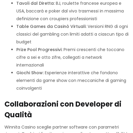
Tavoli dal Diretta:
BJ, roulette francese europea e
USA, baccará e poker dal vivo trasmessi in massima
definizione con croupiers professionisti
Table Games da Casinò Virtuali:
Versioni RNG di ogni
classici del gambling con limiti adatti a ciascun tipo di
budget
Prize Pool Progressivi:
Premi crescenti che toccano
cifre a sei e otto zifre, collegati a network
internazionali
Giochi Show:
Esperienze interattive che fondono
elementi da game show con meccaniche di gaming
coinvolgenti
Collaborazioni con Developer di
Qualità
Winnita Casino sceglie partner software con parametri