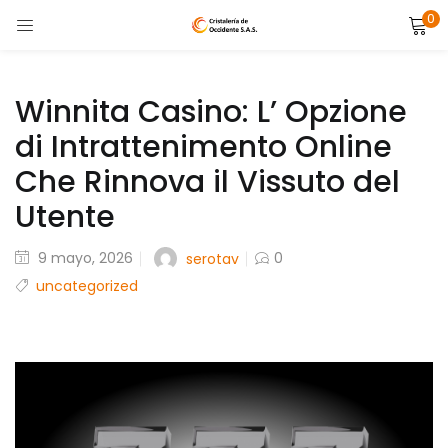
0
LOGIN
Enter your username and password to login.
Winnita Casino: L’ Opzione
di Intrattenimento Online
Che Rinnova il Vissuto del
Utente
Remember me
Posted
9 mayo, 2026
0
serotav
on
uncategorized
Lost password?