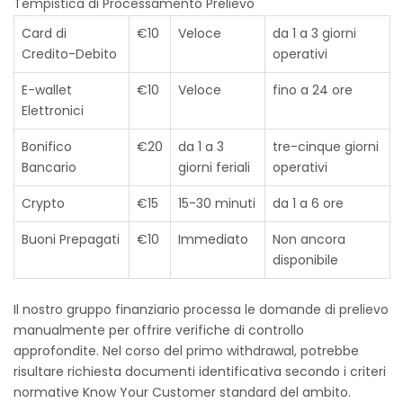
Tempistica di Processamento Prelievo
Card di
€10
Veloce
da 1 a 3 giorni
Credito-Debito
operativi
E-wallet
€10
Veloce
fino a 24 ore
Elettronici
Bonifico
€20
da 1 a 3
tre-cinque giorni
Bancario
giorni feriali
operativi
Crypto
€15
15-30 minuti
da 1 a 6 ore
Buoni Prepagati
€10
Immediato
Non ancora
disponibile
Il nostro gruppo finanziario processa le domande di prelievo
manualmente per offrire verifiche di controllo
approfondite. Nel corso del primo withdrawal, potrebbe
risultare richiesta documenti identificativa secondo i criteri
normative Know Your Customer standard del ambito.