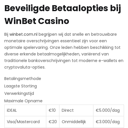
Beveiligde Betaalopties bij
WinBet Casino
Bij
winbet.com.nl
begrijpen wij dat snelle en betrouwbare
monetaire overschrijvingen essentieel zijn voor een
optimale spelervaring. Onze leden hebben beschikking tot
diverse erkende betaalmogelijkheden, variërend van
traditionele bankoverschrijvingen tot moderne e-wallets en
cryptovaluta-opties.
Betalingsmethode
Laagste Storting
Verwerkingstijd
Maximale Opname
iDEAL
€10
Direct
€5.000/dag
Visa/Mastercard
€20
Onmiddellijk
€3.000/dag