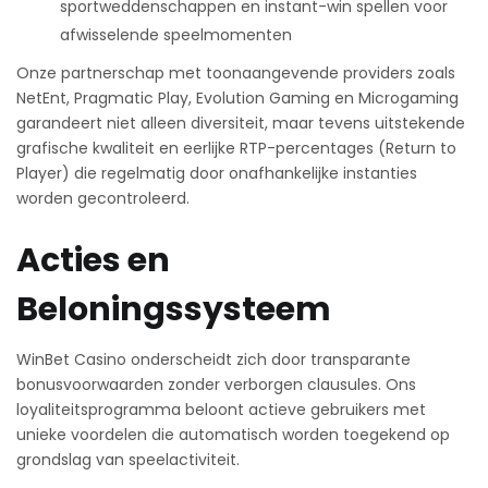
sportweddenschappen en instant-win spellen voor
afwisselende speelmomenten
Onze partnerschap met toonaangevende providers zoals
NetEnt, Pragmatic Play, Evolution Gaming en Microgaming
garandeert niet alleen diversiteit, maar tevens uitstekende
grafische kwaliteit en eerlijke RTP-percentages (Return to
Player) die regelmatig door onafhankelijke instanties
worden gecontroleerd.
Acties en
Beloningssysteem
WinBet Casino onderscheidt zich door transparante
bonusvoorwaarden zonder verborgen clausules. Ons
loyaliteitsprogramma beloont actieve gebruikers met
unieke voordelen die automatisch worden toegekend op
grondslag van speelactiviteit.