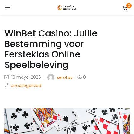
0
LOGIN
Enter your username and password to login.
WinBet Casino: Jullie
Bestemming voor
Eersteklas Online
Speelbeleving
Remember me
Posted
18 mayo, 2026
0
serotav
on
uncategorized
Lost password?