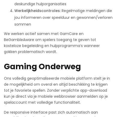
deskundige hulporganisaties
Werkelijkheidscontroles:
Regelmatige meldingen die
jou informeren over speelduur en gewonnen/verloren
sommen
We werken actief samen met GamCare en
BeGambleAware om spelers toegang te geven tot
kosteloze begeleiding en hulpprogramma’s wanneer
gokken problematisch wordt.
Gaming Onderweg
Ons volledig geoptimaliseerde mobiele platform stelt je in
de mogelijkheid om overal en altijd beschikking te krijgen
tot je favoriete spellen. Zonder verplichte app-download
kun je direct via je mobiele webbrowser aanmelden op je
spelaccount met volledige functionaliteit.
De responsive interface past zich automatisch aan