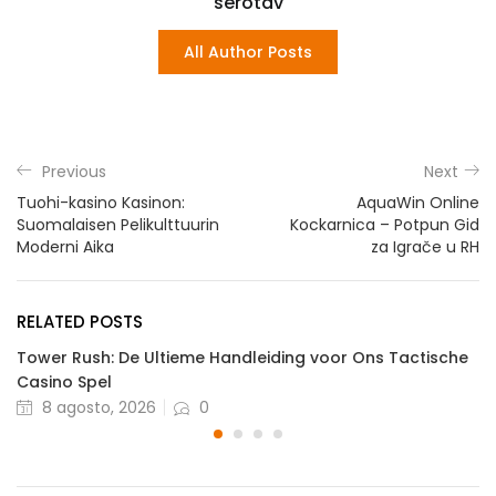
serotav
All Author Posts
Previous
Next
Tuohi-kasino Kasinon:
AquaWin Online
Suomalaisen Pelikulttuurin
Kockarnica – Potpun Gid
Moderni Aika
za Igrače u RH
RELATED POSTS
Tower Rush: De Ultieme Handleiding voor Ons Tactische
Casino Spel
Posted
8 agosto, 2026
0
on