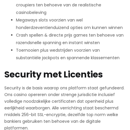
croupiers ten behoeve van de realistische
casinobeleving
Megaways slots voorzien van wel
honderdzeventienduizend opties om kunnen winnen
Crash spellen & directe prijs games ten behoeve van
razendsnelle spanning en instant winsten
Toernooien plus wedstrijden voorzien van
substantiële jackpots en spannende klassementen
Security met Licenties
Security is de basis waarop ons platform staat gefundeerd.
Ons casino opereren onder strenge jurisdictie inclusief
volledige noodzakelijke certificaten dat openheid plus
eerlijkheid waarborgen. Alle verrichting staat beschermd
middels 256-bit SSL-encryptie, dezelfde top norm welke
bankiers gebruiken ten behoeve van de digitale
platformen.