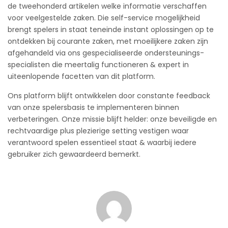
de tweehonderd artikelen welke informatie verschaffen
voor veelgestelde zaken. Die self-service mogelijkheid
brengt spelers in staat teneinde instant oplossingen op te
ontdekken bij courante zaken, met moeilijkere zaken zijn
afgehandeld via ons gespecialiseerde ondersteunings-
specialisten die meertalig functioneren & expert in
uiteenlopende facetten van dit platform.
Ons platform blijft ontwikkelen door constante feedback
van onze spelersbasis te implementeren binnen
verbeteringen. Onze missie blijft helder: onze beveiligde en
rechtvaardige plus plezierige setting vestigen waar
verantwoord spelen essentieel staat & waarbij iedere
gebruiker zich gewaardeerd bemerkt.