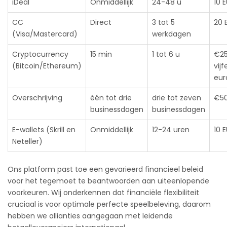
iDeal
Onmiddellijk
24-48 u
10 
CC
Direct
3 tot 5
20 
(Visa/Mastercard)
werkdagen
Cryptocurrency
15 min
1 tot 6 u
€25
(Bitcoin/Ethereum)
vij
eur
Overschrijving
één tot drie
drie tot zeven
€50
businessdagen
businessdagen
E-wallets (Skrill en
Onmiddellijk
12-24 uren
10 
Neteller)
Ons platform past toe een gevarieerd financieel beleid
voor het tegemoet te beantwoorden aan uiteenlopende
voorkeuren. Wij onderkennen dat financiële flexibiliteit
cruciaal is voor optimale perfecte speelbeleving, daarom
hebben we allianties aangegaan met leidende