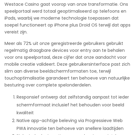
Westace Casino gaat voorop van onze transformatie. Ons
speelportaal werd totaal geoptimaliseerd op telefoons en
iPads, waarbij we moderne technologie toepassen dat
soepel functioneert op iPhone plus Droid OS terwijl dat apps
vereist zijn.
Meer als 72% uit onze geregistreerde gebruikers gebruikt
regelmatig draagbare devices voor entry aan te behalen
voor ons speelportaal, deze cijfer dat onze aandacht voor
mobile creatie valideert. Deze gebruikersinterface past zich
slim aan diverse beeldschermformaten toe, terwijl
touchoptimalisatie garandeert ten behoeve van natuurlijke
besturing over complete spelonderdelen.
Responsief ontwerp dat zelfstandig aanpast tot ieder
schermformaat inclusief het behouden voor beeld
kwaliteit
Native app-achtige beleving via Progressieve Web
PWA innovatie ten behoeve van snellere laadtijden