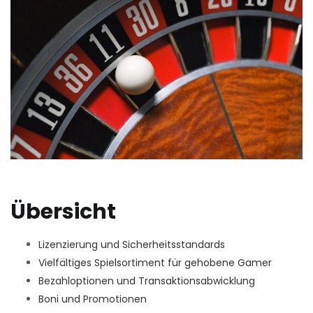
Übersicht
Lizenzierung und Sicherheitsstandards
Vielfältiges Spielsortiment für gehobene Gamer
Bezahloptionen und Transaktionsabwicklung
Boni und Promotionen