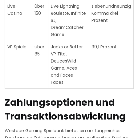
Live-
über
Live Lightning
siebenundneunzig
Casino
150
Roulette, Infinite
Komma drei
BJ,
Prozent
DreamCatcher
Game
VP Spiele
über
Jacks or Better
99,1 Prozent
85
VP Titel,
DeucesWild
Game, Aces
and Faces
Faces
Zahlungsoptionen und
Transaktionsabwicklung
Westace Gaming Spielbank bietet ein umfangreiches
Spektrum an Zahlungsmethoden, um weltweiten Spielern