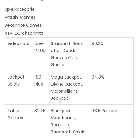
Spielkategorie
Anzahl Games
Bekannte Games
RTP-Durchschnitt
Videoslots
über
Starburst, Book
96,2%
2400
of of Dead,
Gonzos Quest
Game
Jackpot-
180
Mega Jackpot,
94,8%
Spiele
Plus
Divine Jackpot,
MajorMillions
Jackpot
Table
320+
Blackjack
98,5 Prozent
Games
Variationen,
Roulette,
Baccarat-Spiele