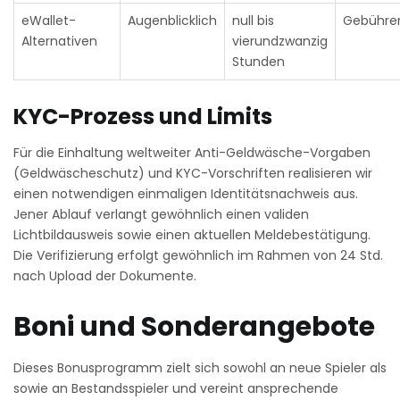
eWallet-
Augenblicklich
null bis
Gebühren
Alternativen
vierundzwanzig
Stunden
KYC-Prozess und Limits
Für die Einhaltung weltweiter Anti-Geldwäsche-Vorgaben
(Geldwäscheschutz) und KYC-Vorschriften realisieren wir
einen notwendigen einmaligen Identitätsnachweis aus.
Jener Ablauf verlangt gewöhnlich einen validen
Lichtbildausweis sowie einen aktuellen Meldebestätigung.
Die Verifizierung erfolgt gewöhnlich im Rahmen von 24 Std.
nach Upload der Dokumente.
Boni und Sonderangebote
Dieses Bonusprogramm zielt sich sowohl an neue Spieler als
sowie an Bestandsspieler und vereint ansprechende