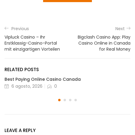
Previous
Next
Vipluck Casino – Ihr
Bigclash Casino App: Play
Erstklassig-Casino-Portal
Casino Online in Canada
mit einzigartigen Vorteilen
for Real Money
RELATED POSTS
Best Paying Online Casino Canada
Posted
6 agosto, 2026
0
on
LEAVE A REPLY