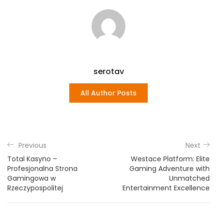
serotav
All Author Posts
Previous
Next
Total Kasyno –
Westace Platform: Elite
Profesjonalna Strona
Gaming Adventure with
Gamingowa w
Unmatched
Rzeczypospolitej
Entertainment Excellence