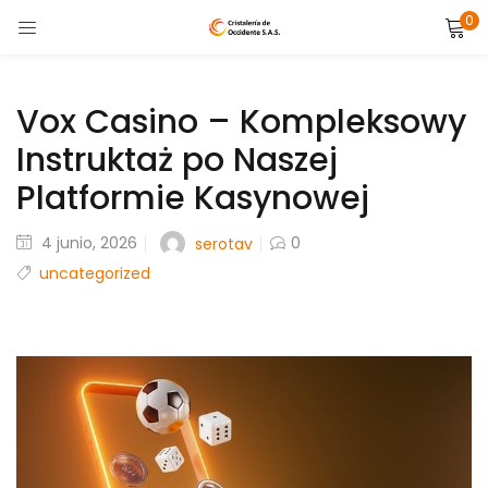
0
LOGIN
Enter your username and password to login.
Vox Casino – Kompleksowy
Instruktaż po Naszej
Platformie Kasynowej
Posted
4 junio, 2026
0
serotav
Remember me
on
uncategorized
Lost password?