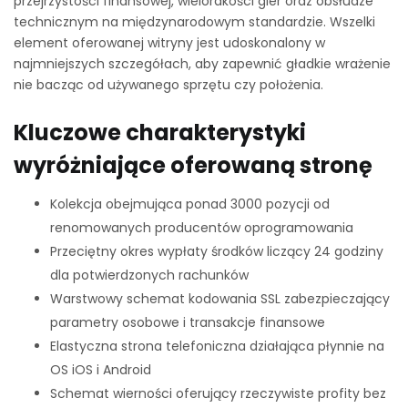
przejrzystości finansowej, wielorakości gier oraz obsłudze
technicznym na międzynarodowym standardzie. Wszelki
element oferowanej witryny jest udoskonalony w
najmniejszych szczegółach, aby zapewnić gładkie wrażenie
nie bacząc od używanego sprzętu czy położenia.
Kluczowe charakterystyki
wyróżniające oferowaną stronę
Kolekcja obejmująca ponad 3000 pozycji od
renomowanych producentów oprogramowania
Przeciętny okres wypłaty środków liczący 24 godziny
dla potwierdzonych rachunków
Warstwowy schemat kodowania SSL zabezpieczający
parametry osobowe i transakcje finansowe
Elastyczna strona telefoniczna działająca płynnie na
OS iOS i Android
Schemat wierności oferujący rzeczywiste profity bez