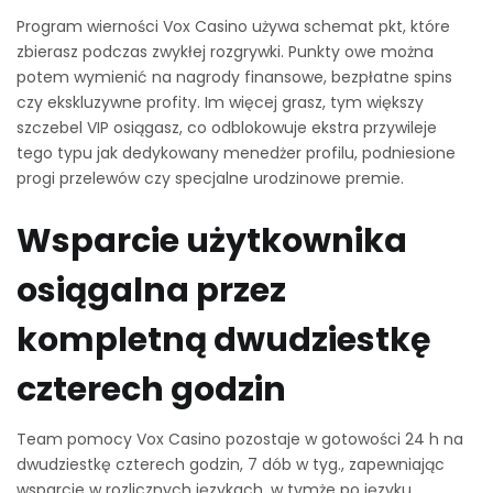
Program wierności Vox Casino używa schemat pkt, które
zbierasz podczas zwykłej rozgrywki. Punkty owe można
potem wymienić na nagrody finansowe, bezpłatne spins
czy ekskluzywne profity. Im więcej grasz, tym większy
szczebel VIP osiągasz, co odblokowuje ekstra przywileje
tego typu jak dedykowany menedżer profilu, podniesione
progi przelewów czy specjalne urodzinowe premie.
Wsparcie użytkownika
osiągalna przez
kompletną dwudziestkę
czterech godzin
Team pomocy Vox Casino pozostaje w gotowości 24 h na
dwudziestkę czterech godzin, 7 dób w tyg., zapewniając
wsparcie w rozlicznych językach, w tymże po języku