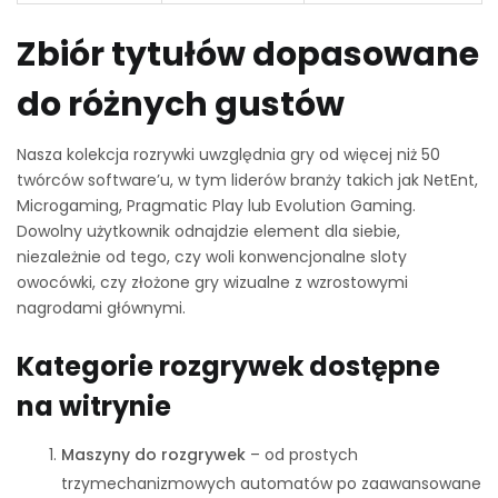
Zbiór tytułów dopasowane
do różnych gustów
Nasza kolekcja rozrywki uwzględnia gry od więcej niż 50
twórców software’u, w tym liderów branży takich jak NetEnt,
Microgaming, Pragmatic Play lub Evolution Gaming.
Dowolny użytkownik odnajdzie element dla siebie,
niezależnie od tego, czy woli konwencjonalne sloty
owocówki, czy złożone gry wizualne z wzrostowymi
nagrodami głównymi.
Kategorie rozgrywek dostępne
na witrynie
Maszyny do rozgrywek
– od prostych
trzymechanizmowych automatów po zaawansowane