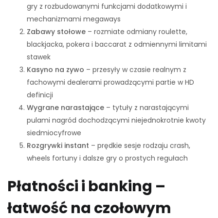
gry z rozbudowanymi funkcjami dodatkowymi i
mechanizmami megaways
Zabawy stołowe
– rozmiate odmiany roulette,
blackjacka, pokera i baccarat z odmiennymi limitami
stawek
Kasyno na zywo
– przesyły w czasie realnym z
fachowymi dealerami prowadzącymi partie w HD
definicji
Wygrane narastające
– tytuły z narastającymi
pulami nagród dochodzącymi niejednokrotnie kwoty
siedmiocyfrowe
Rozgrywki instant
– prędkie sesje rodzaju crash,
wheels fortuny i dalsze gry o prostych regułach
Płatności i banking –
łatwość na czołowym