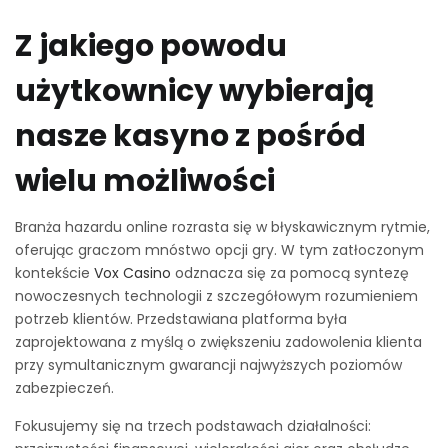
Z jakiego powodu
użytkownicy wybierają
nasze kasyno z pośród
wielu możliwości
Branża hazardu online rozrasta się w błyskawicznym rytmie,
oferując graczom mnóstwo opcji gry. W tym zatłoczonym
kontekście
Vox Casino
odznacza się za pomocą syntezę
nowoczesnych technologii z szczegółowym rozumieniem
potrzeb klientów. Przedstawiana platforma była
zaprojektowana z myślą o zwiększeniu zadowolenia klienta
przy symultanicznym gwarancji najwyższych poziomów
zabezpieczeń.
Fokusujemy się na trzech podstawach działalności: