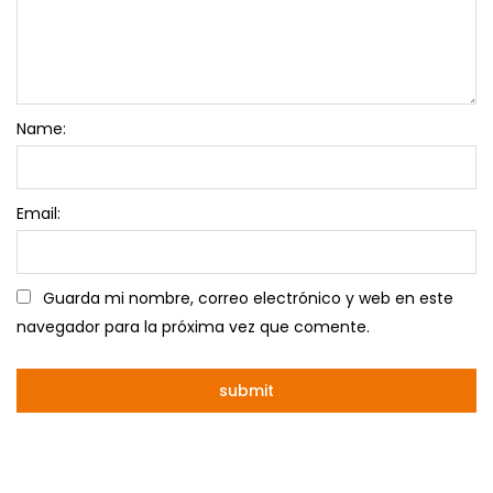
Name:
Email:
Guarda mi nombre, correo electrónico y web en este
navegador para la próxima vez que comente.