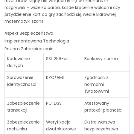
rezultatów. Nigdy nie wtrącamy się w mechanizm
rozgrywek – wszelka partia, każde kręcenie walcami czy
przydzielenie kart do gry zachodzi się wedle klarownej
matematyki szans.
Aspekt Bezpieczeństwa
Implementowana Technologia
Poziom Zabezpieczenia
Kodowanie
SSL 256-bit
Bankowy norma
danych
Sprawdzenie
KYC/AML
Zgodność z
identyczności
normami
światowymi
Zabezpieczenie
PCI DSS
Atestowany
transakcji
protokół płatności
Zabezpieczenie
Weryfikacja
Ekstra warstwa
rachunku
dwufaktorowe
bezpieczeństwa