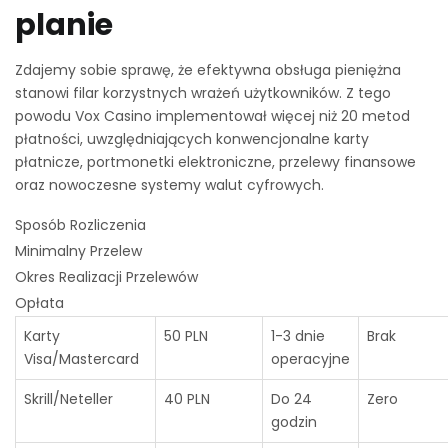
planie
Zdajemy sobie sprawę, że efektywna obsługa pieniężna
stanowi filar korzystnych wrażeń użytkowników. Z tego
powodu Vox Casino implementował więcej niż 20 metod
płatności, uwzględniających konwencjonalne karty
płatnicze, portmonetki elektroniczne, przelewy finansowe
oraz nowoczesne systemy walut cyfrowych.
Sposób Rozliczenia
Minimalny Przelew
Okres Realizacji Przelewów
Opłata
Karty
50 PLN
1-3 dnie
Brak
Visa/Mastercard
operacyjne
Skrill/Neteller
40 PLN
Do 24
Zero
godzin