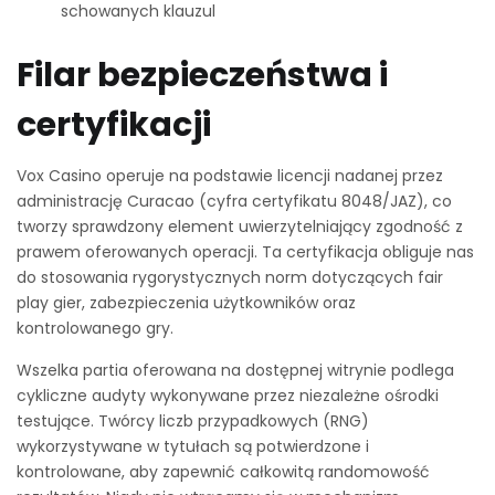
schowanych klauzul
Filar bezpieczeństwa i
certyfikacji
Vox Casino operuje na podstawie licencji nadanej przez
administrację Curacao (cyfra certyfikatu 8048/JAZ), co
tworzy sprawdzony element uwierzytelniający zgodność z
prawem oferowanych operacji. Ta certyfikacja obliguje nas
do stosowania rygorystycznych norm dotyczących fair
play gier, zabezpieczenia użytkowników oraz
kontrolowanego gry.
Wszelka partia oferowana na dostępnej witrynie podlega
cykliczne audyty wykonywane przez niezależne ośrodki
testujące. Twórcy liczb przypadkowych (RNG)
wykorzystywane w tytułach są potwierdzone i
kontrolowane, aby zapewnić całkowitą randomowość