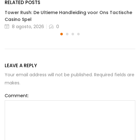
RELATED POSTS
Tower Rush: De Ultieme Handleiding voor Ons Tactische
Casino Spel
Posted
8 agosto, 2026
0
on
LEAVE A REPLY
Your email address will not be published. Required fields are
makes.
Comment: