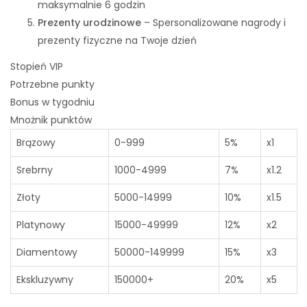
maksymalnie 6 godzin
Prezenty urodzinowe
– Spersonalizowane nagrody i
prezenty fizyczne na Twoje dzień
Stopień VIP
Potrzebne punkty
Bonus w tygodniu
Mnożnik punktów
Brązowy
0-999
5%
x1
Srebrny
1000-4999
7%
x1.2
Złoty
5000-14999
10%
x1.5
Platynowy
15000-49999
12%
x2
Diamentowy
50000-149999
15%
x3
Ekskluzywny
150000+
20%
x5