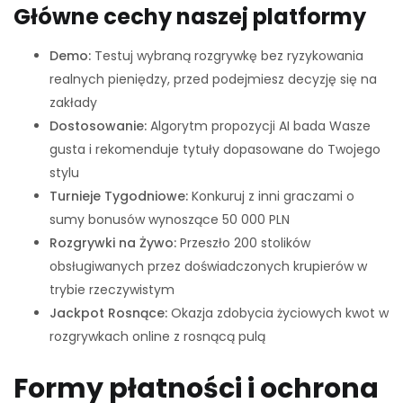
Główne cechy naszej platformy
Demo:
Testuj wybraną rozgrywkę bez ryzykowania
realnych pieniędzy, przed podejmiesz decyzję się na
zakłady
Dostosowanie:
Algorytm propozycji AI bada Wasze
gusta i rekomenduje tytuły dopasowane do Twojego
stylu
Turnieje Tygodniowe:
Konkuruj z inni graczami o
sumy bonusów wynoszące 50 000 PLN
Rozgrywki na Żywo:
Przeszło 200 stolików
obsługiwanych przez doświadczonych krupierów w
trybie rzeczywistym
Jackpot Rosnące:
Okazja zdobycia życiowych kwot w
rozgrywkach online z rosnącą pulą
Formy płatności i ochrona