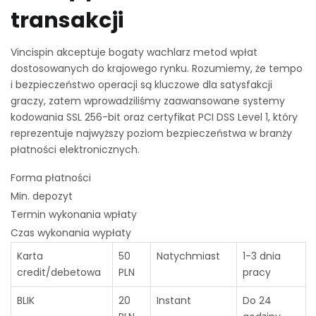
transakcji
Vincispin akceptuje bogaty wachlarz metod wpłat
dostosowanych do krajowego rynku. Rozumiemy, że tempo
i bezpieczeństwo operacji są kluczowe dla satysfakcji
graczy, zatem wprowadziliśmy zaawansowane systemy
kodowania SSL 256-bit oraz certyfikat PCI DSS Level 1, który
reprezentuje najwyższy poziom bezpieczeństwa w branży
płatności elektronicznych.
Forma płatności
Min. depozyt
Termin wykonania wpłaty
Czas wykonania wypłaty
Karta
50
Natychmiast
1-3 dnia
credit/debetowa
PLN
pracy
BLIK
20
Instant
Do 24