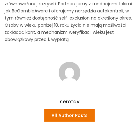
zrównoważonej rozrywki. Partnerujemy z fundacjami takimi
jak BeGambleAware i oferujemy narzędzia autokontroli, w
tym również dostępność self-exclusion na określony okres.
Osoby w wieku poniżej 18. roku życia nie mają możliwości
zakładać kont, a mechanizm weryfikacji wieku jest
obowiązkowy przed 1. wypłatą.
serotav
All Author Posts