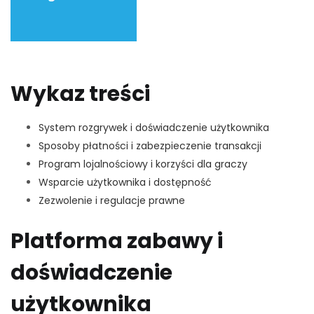
Wykaz treści
System rozgrywek i doświadczenie użytkownika
Sposoby płatności i zabezpieczenie transakcji
Program lojalnościowy i korzyści dla graczy
Wsparcie użytkownika i dostępność
Zezwolenie i regulacje prawne
Platforma zabawy i
doświadczenie
użytkownika