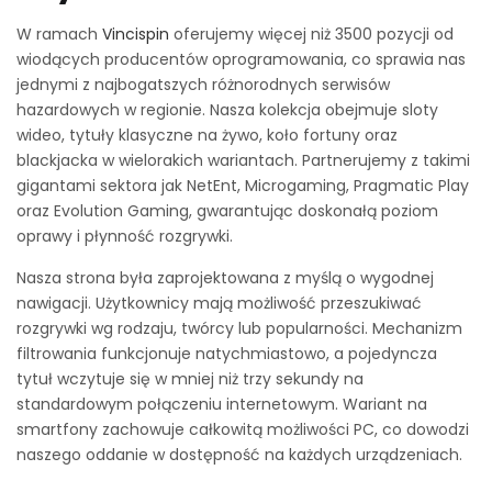
W ramach
Vincispin
oferujemy więcej niż 3500 pozycji od
wiodących producentów oprogramowania, co sprawia nas
jednymi z najbogatszych różnorodnych serwisów
hazardowych w regionie. Nasza kolekcja obejmuje sloty
wideo, tytuły klasyczne na żywo, koło fortuny oraz
blackjacka w wielorakich wariantach. Partnerujemy z takimi
gigantami sektora jak NetEnt, Microgaming, Pragmatic Play
oraz Evolution Gaming, gwarantując doskonałą poziom
oprawy i płynność rozgrywki.
Nasza strona była zaprojektowana z myślą o wygodnej
nawigacji. Użytkownicy mają możliwość przeszukiwać
rozgrywki wg rodzaju, twórcy lub popularności. Mechanizm
filtrowania funkcjonuje natychmiastowo, a pojedyncza
tytuł wczytuje się w mniej niż trzy sekundy na
standardowym połączeniu internetowym. Wariant na
smartfony zachowuje całkowitą możliwości PC, co dowodzi
naszego oddanie w dostępność na każdych urządzeniach.