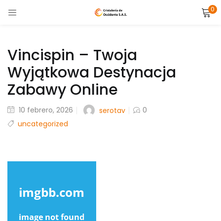
0
LOGIN
Enter your username and password to login.
Vincispin – Twoja
Wyjątkowa Destynacja
Zabawy Online
Posted
10 febrero, 2026
0
serotav
Remember me
on
uncategorized
Lost password?