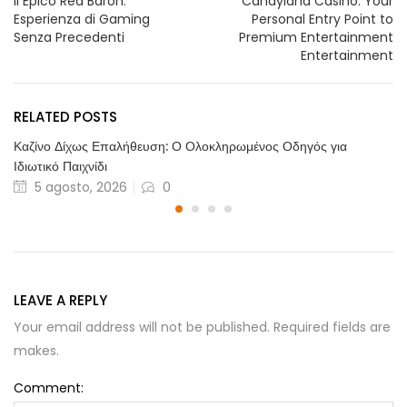
Il Epico Red Baron:
Candyland Casino: Your
Esperienza di Gaming
Personal Entry Point to
Senza Precedenti
Premium Entertainment
Entertainment
RELATED POSTS
Καζίνο Δίχως Επαλήθευση: Ο Ολοκληρωμένος Οδηγός για
Ιδιωτικό Παιχνίδι
Posted
5 agosto, 2026
0
on
LEAVE A REPLY
Your email address will not be published. Required fields are
makes.
Comment: