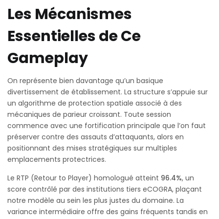
Les Mécanismes
Essentielles de Ce
Gameplay
On représente bien davantage qu’un basique
divertissement de établissement. La structure s’appuie sur
un algorithme de protection spatiale associé à des
mécaniques de parieur croissant. Toute session
commence avec une fortification principale que l’on faut
préserver contre des assauts d’attaquants, alors en
positionnant des mises stratégiques sur multiples
emplacements protectrices.
Le RTP (Retour to Player) homologué atteint
96.4%
, un
score contrôlé par des institutions tiers eCOGRA, plaçant
notre modèle au sein les plus justes du domaine. La
variance intermédiaire offre des gains fréquents tandis en