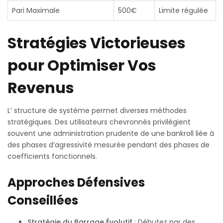
Pari Maximale
500€
Limite régulée
Stratégies Victorieuses
pour Optimiser Vos
Revenus
L’ structure de système permet diverses méthodes
stratégiques. Des utilisateurs chevronnés privilégient
souvent une administration prudente de une bankroll liée à
des phases d’agressivité mesurée pendant des phases de
coefficients fonctionnels.
Approches Défensives
Conseillées
Stratégie du Barrage Évolutif
: Débutez par des