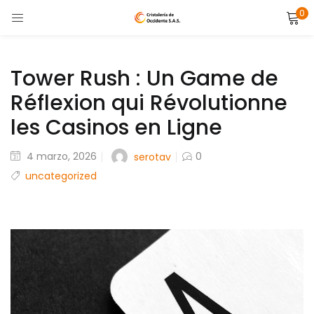
0
LOGIN
Enter your username and password to login.
Tower Rush : Un Game de
Réflexion qui Révolutionne
les Casinos en Ligne
Posted
4 marzo, 2026
0
serotav
Remember me
on
uncategorized
Lost password?