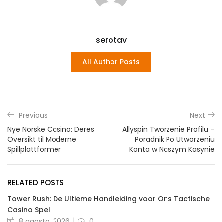
serotav
All Author Posts
Previous
Next
Nye Norske Casino: Deres
Allyspin Tworzenie Profilu –
Oversikt til Moderne
Poradnik Po Utworzeniu
Spillplattformer
Konta w Naszym Kasynie
RELATED POSTS
Tower Rush: De Ultieme Handleiding voor Ons Tactische
Casino Spel
Posted
8 agosto, 2026
0