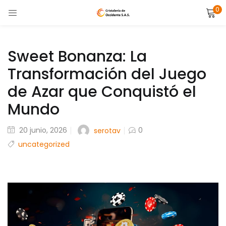
0
LOGIN
Enter your username and password to login.
Sweet Bonanza: La
Transformación del Juego
de Azar que Conquistó el
Mundo
Remember me
Posted
20 junio, 2026
0
serotav
on
uncategorized
Lost password?