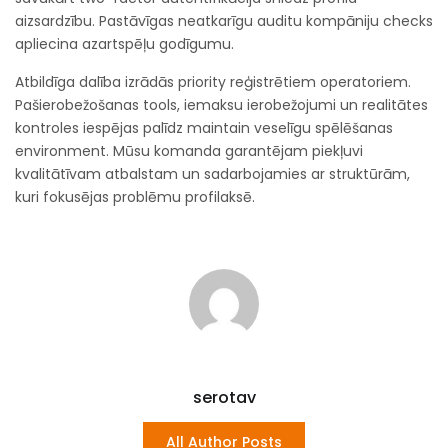
aizsardzību. Pastāvīgas neatkarīgu auditu kompāniju checks
apliecina azartspēļu godīgumu.
Atbildīga dalība izrādās priority reģistrētiem operatoriem.
Pašierobežošanas tools, iemaksu ierobežojumi un realitātes
kontroles iespējas palīdz maintain veselīgu spēlēšanas
environment. Mūsu komanda garantējam piekļuvi
kvalitātīvam atbalstam un sadarbojamies ar struktūrām,
kuri fokusējas problēmu profilaksē.
serotav
All Author Posts