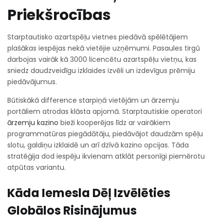
Priekšrocības
Starptautisko azartspēļu vietnes piedāvā spēlētājiem
plašākas iespējas nekā vietējie uzņēmumi. Pasaules tirgū
darbojas vairāk kā 3000 licencētu azartspēļu vietņu, kas
sniedz daudzveidīgu izklaides izvēli un izdevīgus prēmiju
piedāvājumus.
Būtiskākā difference starpiņā vietējām un ārzemju
portāliem atrodas klāsta apjomā. Starptautiskie operatori
ārzemju kazino
bieži kooperējas līdz ar vairākiem
programmatūras piegādātāju, piedāvājot daudzām spēļu
slotu, galdiņu izklaidē un arī dzīvā kazino opcijas. Tāda
stratēģija dod iespēju ikvienam atklāt personīgi piemērotu
atpūtas variantu.
Kāda Iemesla Dēļ Izvēlēties
Globālos Risinājumus