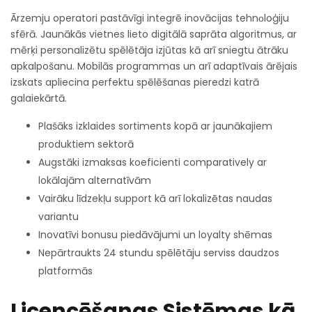
Ārzemju operatori pastāvīgi integrē inovācijas tehnоloģiju
sfērā. Jaunākās vietnes lieto digitālā saprāta algoritmus, ar
mērķi personalizētu spēlētāja izjūtas kā arī sniegtu ātrāku
apkalpošanu. Mobilās programmas un arī adaptīvais ārējais
izskats apliecina perfektu spēlēšanas pieredzi katrā
galaiekārtā.
Plašāks izklaides sortiments kopā ar jaunākajiem
produktiem sektorā
Augstāki izmaksas koeficienti comparatively ar
lokālajām alternatīvām
Vairāku līdzekļu support kā arī lokalizētas naudas
variantu
Inovatīvi bonusu piedāvājumi un loyalty shēmas
Nepārtraukts 24 stundu spēlētāju serviss daudzos
platformās
Licencēšanas Sistēmas kā