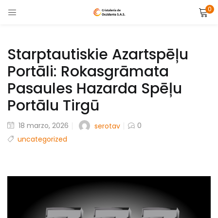
0
LOGIN
Enter your username and password to login.
Starptautiskie Azartspēļu
Portāli: Rokasgrāmata
Pasaules Hazarda Spēļu
Portālu Tirgū
Remember me
Posted
18 marzo, 2026
0
serotav
on
uncategorized
Lost password?