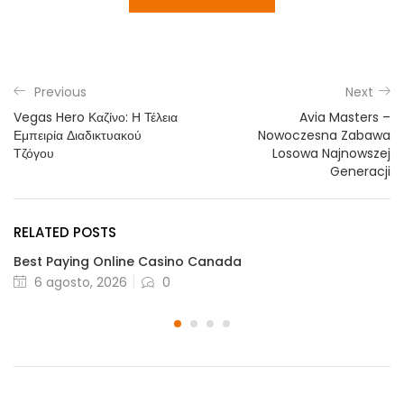
Previous
Next
Vegas Hero Καζίνο: Η Τέλεια
Avia Masters –
Εμπειρία Διαδικτυακού
Nowoczesna Zabawa
Τζόγου
Losowa Najnowszej
Generacji
RELATED POSTS
Best Paying Online Casino Canada
Posted
6 agosto, 2026
0
on