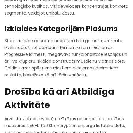
tehnoloģisko kvalitāti. Visi developers koncentrējas konkrētā
segmentā, veidojot unikālu klāstu.
Izklaides Kategorijām Plašums
Starptautiskie operatori nodrošina lielu games automātu
izvēli nodrošinot dažādām tēmām kā arī mechanics.
Progressive laimesti, megaways funkcionalitāte iespējas un
arī live krupieru izklaide constructs mūsdienu vietnes core.
Galdiņu azartspēļu entuziastiem pieejamas desmitiem
roulette, blekdžeka kā arī kāršu variāciju.
Drošība kā arī Atbildīga
Aktivitāte
Ārvalstu vietnes investē nozīmīgus resources aizsardzības
measures. 256-bitů SSL encryption aizsargā lietotāju data,
savukārt two-factor autentifikācija sniedz profila