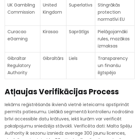
UK Gambling
United
Superlativs
Stingrākās
Commission
Kingdom
protection
normatīvi EU
Curacao
Kirasao
Saprātīgs
Pielāgojamāki
eGaming
rules, mazākas
izmaksas
Gibraltar
Gibraltārs
Liels
Transparency
Regulatory
un finanšu
Authority
ilgtspēja
Atļaujas Verifikācijas Process
Iekāms reģistrēšanās ikvienā vietnē ieteicams apstiprināt
permits patiesumu. Lielākā segmentā kontrolieru nodrošina
brīvi accessible datu krātuves, iekš kurām var verificēt
pakalpojumu sniedzēja stāvokli. Verificēta dati: Malta Spēļu
Authority ik sezonu izsniedz average 300 jaunu licences,