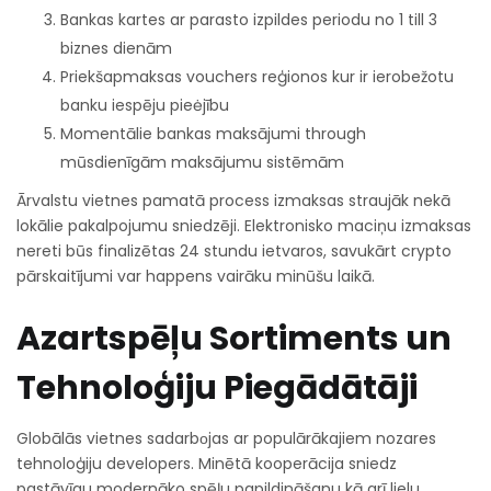
Bankas kartes ar parasto izpildes periodu no 1 till 3
biznes dienām
Priekšapmaksas vouchers reģionos kur ir ierobežotu
banku iespēju pieėjību
Momentālie bankas maksājumi through
mūsdienīgām maksājumu sistēmām
Ārvalstu vietnes pamatā process izmaksas straujāk nekā
lokālie pakalpojumu sniedzēji. Elektronisko maciņu izmaksas
nereti būs finalizētas 24 stundu ietvaros, savukārt crypto
pārskaitījumi var happens vairāku minūšu laikā.
Azartspēļu Sortiments un
Tehnoloģiju Piegādātāji
Globālās vietnes sadarbоjas ar populārākajiem nozares
tehnoloģiju developers. Minētā kooperācija sniedz
pastāvīgu modernāko spēļu papildināšanu kā arī lielu