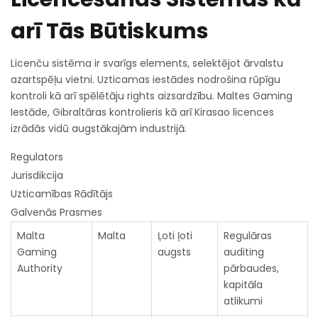
arī Tās Būtiskums
Licenču sistēma ir svarīgs elements, selektējot ārvalstu
azartspēļu vietni. Uzticamas iestādes nodrošina rūpīgu
kontroli kā arī spēlētāju rights aizsardzību. Maltes Gaming
Iestāde, Gibraltāras kontrolieris kā arī Kirasao licences
izrādās vidū augstākajām industrijā.
Regulators
Jurisdikcija
Uzticamības Rādītājs
Galvenās Prasmes
Malta
Malta
Ļoti ļoti
Regulāras
Gaming
augsts
auditing
Authority
pārbaudes,
kapitāla
atlikumi