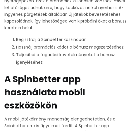
nyerőgépeken. Ezek a promóciók különösen vonzóak, mivel
lehetőséget adnak arra, hogy kockázat nélkül nyerhess. Az
ingyenes pörgetések általában új játékok bevezetéséhez
kapcsolódnak, így lehetőséged van kipróbálni őket a bónusz
keretein belül.
Regisztrálj a Spinbetter kaszinóban.
Használj promóciós kódot a bónusz megszerzéséhez.
Teljesítsd a fogadási követelményeket a bónusz
igényléséhez.
A Spinbetter app
használata mobil
eszközökön
A mobil játékélmény manapság elengedhetetlen, és a
Spinbetter erre is figyelmet fordít. A Spinbetter app