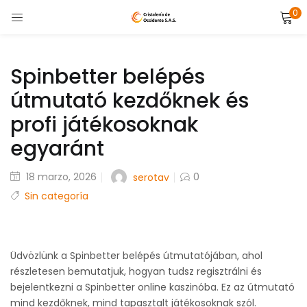
0
LOGIN
Enter your username and password to login.
Spinbetter belépés
útmutató kezdőknek és
profi játékosoknak
egyaránt
Remember me
Posted
18 marzo, 2026
0
serotav
on
Sin categoría
Lost password?
Üdvözlünk a Spinbetter belépés útmutatójában, ahol
részletesen bemutatjuk, hogyan tudsz regisztrálni és
bejelentkezni a Spinbetter online kaszinóba. Ez az útmutató
mind kezdőknek, mind tapasztalt játékosoknak szól.