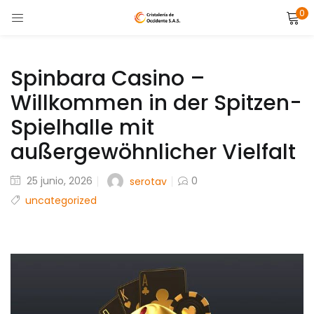
0
LOGIN
Enter your username and password to login.
Spinbara Casino –
Willkommen in der Spitzen-
Spielhalle mit
außergewöhnlicher Vielfalt
Remember me
Posted
25 junio, 2026
0
serotav
on
uncategorized
Lost password?