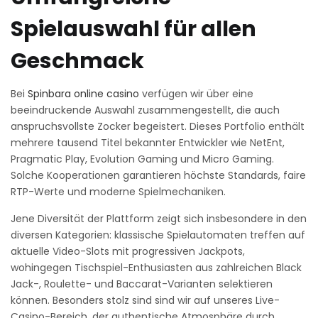
Spielauswahl für allen
Geschmack
Bei
Spinbara online casino
verfügen wir über eine
beeindruckende Auswahl zusammengestellt, die auch
anspruchsvollste Zocker begeistert. Dieses Portfolio enthält
mehrere tausend Titel bekannter Entwickler wie NetEnt,
Pragmatic Play, Evolution Gaming und Micro Gaming.
Solche Kooperationen garantieren höchste Standards, faire
RTP-Werte und moderne Spielmechaniken.
Jene Diversität der Plattform zeigt sich insbesondere in den
diversen Kategorien: klassische Spielautomaten treffen auf
aktuelle Video-Slots mit progressiven Jackpots,
wohingegen Tischspiel-Enthusiasten aus zahlreichen Black
Jack-, Roulette- und Baccarat-Varianten selektieren
können. Besonders stolz sind sind wir auf unseres Live-
Casino-Bereich, der authentische Atmosphäre durch