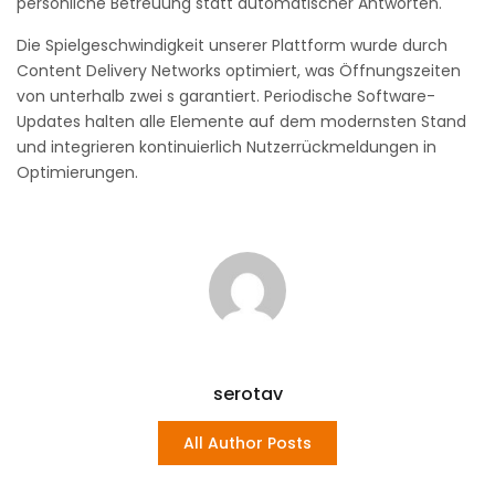
persönliche Betreuung statt automatischer Antworten.
Die Spielgeschwindigkeit unserer Plattform wurde durch
Content Delivery Networks optimiert, was Öffnungszeiten
von unterhalb zwei s garantiert. Periodische Software-
Updates halten alle Elemente auf dem modernsten Stand
und integrieren kontinuierlich Nutzerrückmeldungen in
Optimierungen.
serotav
All Author Posts