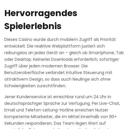
Hervorragendes
Spielerlebnis
Dieses Casino wurde durch mobilem Zugriff als Priorität
entwickelt. Die reaktive Webplattform justiert sich
reibungslos an jedes Gerät an – gleich ob Smartphone, Tab
oder Desktop. Keinerlei Downloads erforderlich, sofortiger
Zugriff über jeden modernen Browser. Die
Benutzeroberfläche verbindet intuitive Steuerung mit
attraktivem Design, so dass auch Neulinge sich ohne
Schwierigkeiten zurechtfinden.
Jener Kundenservice ist erreichbar rund um 24 Uhr in
deutschsprachiger Sprache zur Verfügung. Per Live-Chat,
Email und Telefon-Leitung-Hotline erreichen Nutzer
kompetente Mitarbeiter, die im Mittel innerhalb von 90+
Sekunden respondieren. Das Team legen Wert auf