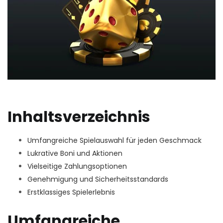
Inhaltsverzeichnis
Umfangreiche Spielauswahl für jeden Geschmack
Lukrative Boni und Aktionen
Vielseitige Zahlungsoptionen
Genehmigung und Sicherheitsstandards
Erstklassiges Spielerlebnis
Umfangreiche