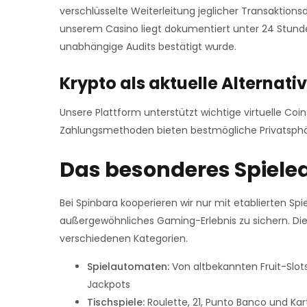
verschlüsselte Weiterleitung jeglicher Transaktions
unserem Casino liegt dokumentiert unter 24 Stunden –
unabhängige Audits bestätigt wurde.
Krypto als aktuelle Alternati
Unsere Plattform unterstützt wichtige virtuelle Coi
Zahlungsmethoden bieten bestmögliche Privatsphär
Das besonderes Spiele
Bei Spinbara kooperieren wir nur mit etablierten S
außergewöhnliches Gaming-Erlebnis zu sichern. Dies
verschiedenen Kategorien.
Spielautomaten:
Von altbekannten Fruit-Slot
Jackpots
Tischspiele:
Roulette, 21, Punto Banco und Kar