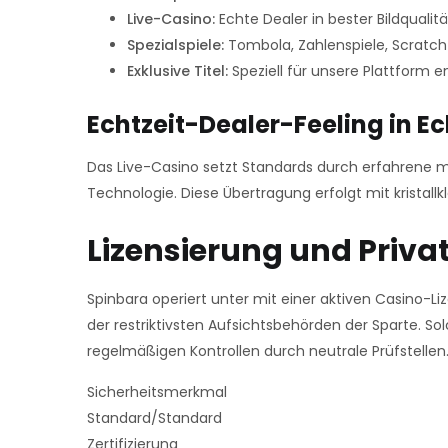
Live-Casino:
Echte Dealer in bester Bildqualitä
Spezialspiele:
Tombola, Zahlenspiele, Scratch
Exklusive Titel:
Speziell für unsere Plattform en
Echtzeit-Dealer-Feeling in Ec
Das Live-Casino setzt Standards durch erfahrene mu
Technologie. Diese Übertragung erfolgt mit kristallkl
Lizensierung und Priv
Spinbara operiert unter mit einer aktiven Casino-
der restriktivsten Aufsichtsbehörden der Sparte. S
regelmäßigen Kontrollen durch neutrale Prüfstellen
Sicherheitsmerkmal
Standard/Standard
Zertifizierung