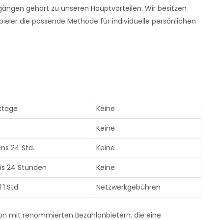
rgängen gehört zu unseren Hauptvorteilen. Wir besitzen
pieler die passende Methode für individuelle persönlichen
ktage
Keine
Keine
ns 24 Std.
Keine
bis 24 Stunden
Keine
1 Std.
Netzwerkgebühren
ion mit renommierten Bezahlanbietern, die eine