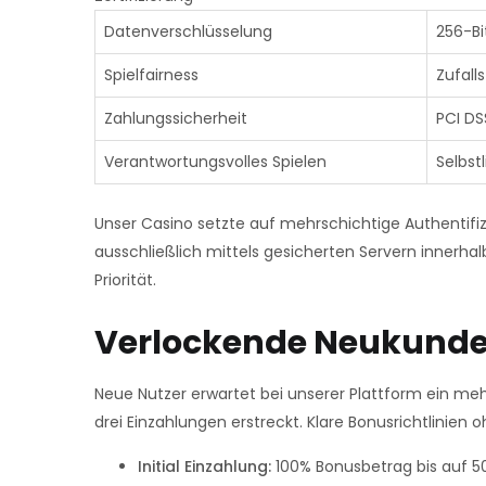
Datenverschlüsselung
256-Bi
Spielfairness
Zufall
Zahlungssicherheit
PCI DS
Verantwortungsvolles Spielen
Selbst
Unser Casino setzte auf mehrschichtige Authentifiz
ausschließlich mittels gesicherten Servern innerha
Priorität.
Verlockende Neukunde
Neue Nutzer erwartet bei unserer Plattform ein meh
drei Einzahlungen erstreckt. Klare Bonusrichtlinien
Initial Einzahlung:
100% Bonusbetrag bis auf 50