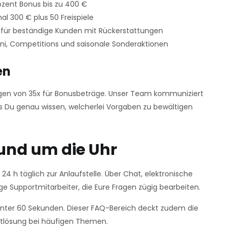
ozent Bonus bis zu 400 €
l 300 € plus 50 Freispiele
 für beständige Kunden mit Rückerstattungen
i, Competitions und saisonale Sonderaktionen
en
gen von 35x für Bonusbeträge. Unser Team kommuniziert
ss Du genau wissen, welcherlei Vorgaben zu bewältigen
rund um die Uhr
4 h täglich zur Anlaufstelle. Über Chat, elektronische
e Supportmitarbeiter, die Eure Fragen zügig bearbeiten.
unter 60 Sekunden. Dieser FAQ-Bereich deckt zudem die
bstlösung bei häufigen Themen.