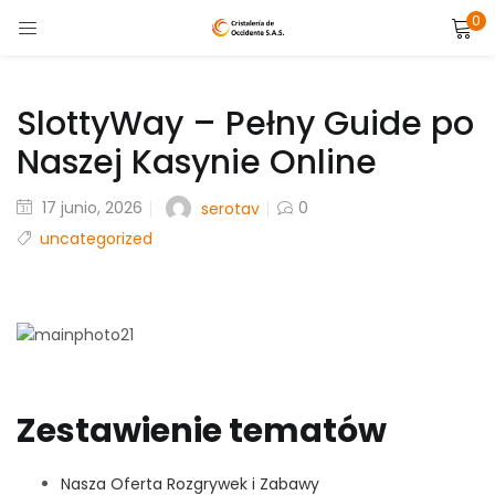
0
LOGIN
Enter your username and password to login.
SlottyWay – Pełny Guide po
Naszej Kasynie Online
Posted
17 junio, 2026
0
serotav
on
uncategorized
Remember me
Lost password?
Zestawienie tematów
Nasza Oferta Rozgrywek i Zabawy