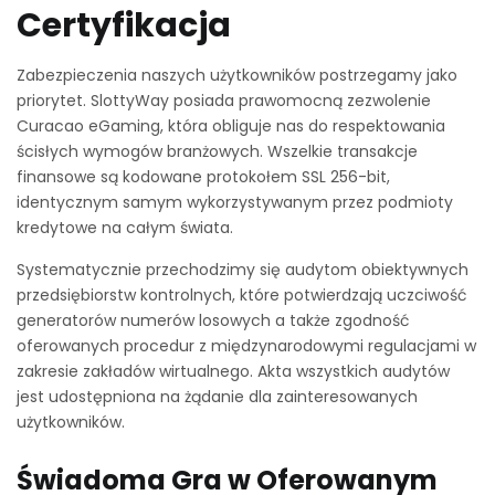
Certyfikacja
Zabezpieczenia naszych użytkowników postrzegamy jako
priorytet. SlottyWay posiada prawomocną zezwolenie
Curacao eGaming, która obliguje nas do respektowania
ścisłych wymogów branżowych. Wszelkie transakcje
finansowe są kodowane protokołem SSL 256-bit,
identycznym samym wykorzystywanym przez podmioty
kredytowe na całym świata.
Systematycznie przechodzimy się audytom obiektywnych
przedsiębiorstw kontrolnych, które potwierdzają uczciwość
generatorów numerów losowych a także zgodność
oferowanych procedur z międzynarodowymi regulacjami w
zakresie zakładów wirtualnego. Akta wszystkich audytów
jest udostępniona na żądanie dla zainteresowanych
użytkowników.
Świadoma Gra w Oferowanym