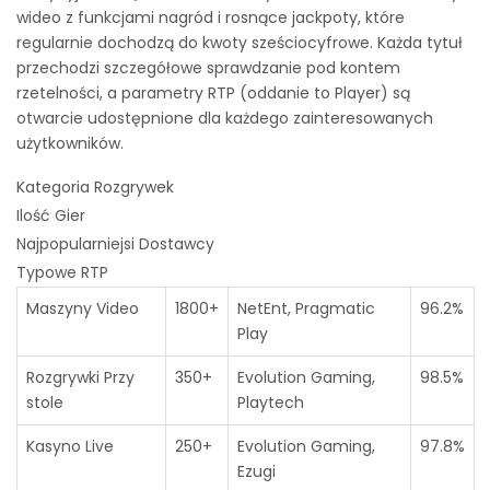
wideo z funkcjami nagród i rosnące jackpoty, które
regularnie dochodzą do kwoty sześciocyfrowe. Każda tytuł
przechodzi szczegółowe sprawdzanie pod kontem
rzetelności, a parametry RTP (oddanie to Player) są
otwarcie udostępnione dla każdego zainteresowanych
użytkowników.
Kategoria Rozgrywek
Ilość Gier
Najpopularniejsi Dostawcy
Typowe RTP
Maszyny Video
1800+
NetEnt, Pragmatic
96.2%
Play
Rozgrywki Przy
350+
Evolution Gaming,
98.5%
stole
Playtech
Kasyno Live
250+
Evolution Gaming,
97.8%
Ezugi