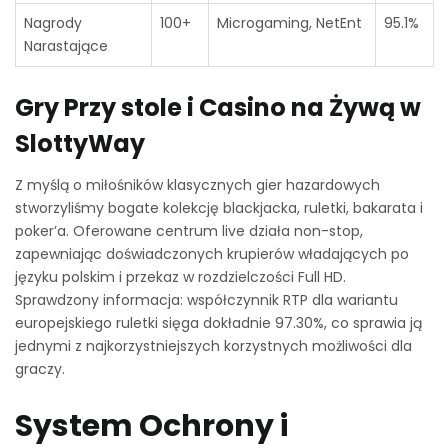
Nagrody
100+
Microgaming, NetEnt
95.1%
Narastające
Gry Przy stole i Casino na Żywą w
SlottyWay
Z myślą o miłośników klasycznych gier hazardowych
stworzyliśmy bogate kolekcję blackjacka, ruletki, bakarata i
poker’a. Oferowane centrum live działa non-stop,
zapewniając doświadczonych krupierów władających po
języku polskim i przekaz w rozdzielczości Full HD.
Sprawdzony informacja: współczynnik RTP dla wariantu
europejskiego ruletki sięga dokładnie 97.30%, co sprawia ją
jednymi z najkorzystniejszych korzystnych możliwości dla
graczy.
System Ochrony i