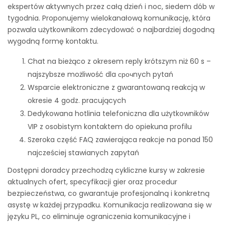
ekspertów aktywnych przez całą dzień i noc, siedem dób w
tygodnia. Proponujemy wielokanałową komunikację, która
pozwala użytkownikom zdecydować o najbardziej dogodną
wygodną formę kontaktu.
Chat na bieżąco z okresem reply krótszym niż 60 s –
najszybsze możliwość dla срочnych pytań
Wsparcie elektroniczne z gwarantowaną reakcją w
okresie 4 godz. pracujących
Dedykowana hotlinia telefoniczna dla użytkowników
VIP z osobistym kontaktem do opiekuna profilu
Szeroka część FAQ zawierająca reakcje na ponad 150
najcześciej stawianych zapytań
Dostępni doradcy przechodzą cykliczne kursy w zakresie
aktualnych ofert, specyfikacji gier oraz procedur
bezpieczeństwa, co gwarantuje profesjonalną i konkretną
asystę w każdej przypadku. Komunikacja realizowana się w
języku PL, co eliminuje ograniczenia komunikacyjne i