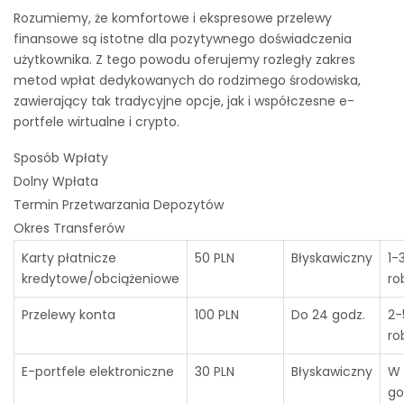
Rozumiemy, że komfortowe i ekspresowe przelewy
finansowe są istotne dla pozytywnego doświadczenia
użytkownika. Z tego powodu oferujemy rozległy zakres
metod wpłat dedykowanych do rodzimego środowiska,
zawierający tak tradycyjne opcje, jak i współczesne e-
portfele wirtualne i crypto.
Sposób Wpłaty
Dolny Wpłata
Termin Przetwarzania Depozytów
Okres Transferów
Karty płatnicze
50 PLN
Błyskawiczny
1-
kredytowe/obciążeniowe
ro
Przelewy konta
100 PLN
Do 24 godz.
2-
ro
E-portfele elektroniczne
30 PLN
Błyskawiczny
W 
go