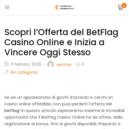
0
LOGIN
Enter your username and password to login.
Scopri l’Offerta del BetFlag
Casino Online e Inizia a
Vincere Oggi Stesso
Posted
11 febrero, 2026
0
serotav
Remember me
on
Sin categoría
Lost password?
Se sei un appassionato di giochi d’azzardo e cerchi un
casino online affidabile, non puoi perderti l’offerta del
betflag
! In questo articolo esploreremo insieme le incredibili
opportunità che il BetFlag Casino Online ha da offrire, dalla
registrazione ai bonus, fino ai giochi disponibili. Preparati a