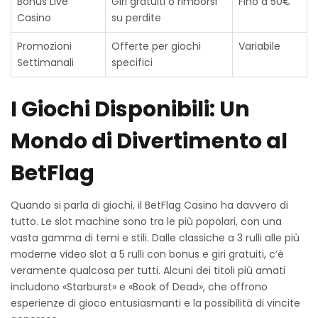
Bonus Live
Giri gratuiti o rimborsi
Fino a 50€
Casino
su perdite
Promozioni
Offerte per giochi
Variabile
Settimanali
specifici
I Giochi Disponibili: Un
Mondo di Divertimento al
BetFlag
Quando si parla di giochi, il BetFlag Casino ha davvero di
tutto. Le slot machine sono tra le più popolari, con una
vasta gamma di temi e stili. Dalle classiche a 3 rulli alle più
moderne video slot a 5 rulli con bonus e giri gratuiti, c’è
veramente qualcosa per tutti. Alcuni dei titoli più amati
includono «Starburst» e «Book of Dead», che offrono
esperienze di gioco entusiasmanti e la possibilità di vincite