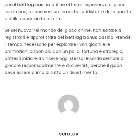
che il
betflag casino online
offre un’esperienza di gioco
senza pari, e sono sempre rimasto soddisfatto della qualità
e delle opportunità offerte.
Se sei nuovo nel mondo del gioco online, non esitare a
registrarti e approfittare del
betflag bonus casino
. Prenditi
il tempo necessario per esplorare i vari giochi e le
promozioni disponibili. Con un po’ di fortuna e strategia,
potresti iniziare a vincere oggi stesso! Ricorda sempre di
giocare responsabilmente e di divertirti, perché il gioco
deve essere prima di tutto un divertimento.
serotav