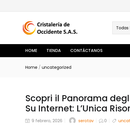
Todas 
HOME
TIENDA
CONTÁCTANOS
Home
/
uncategorized
Scopri il Panorama degl
Su Internet: L’Unica Ri
Posted
serotav
9 febrero, 2026
0
uncat
on