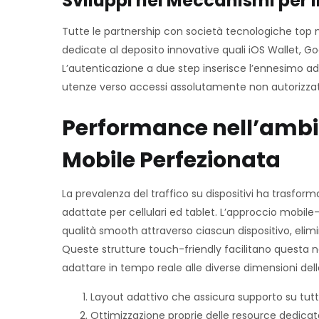
Sviluppi nei Meccanismi per
Tutte le partnership con società tecnologiche top
dedicate al deposito innovative quali iOS Wallet, Go
L’autenticazione a due step inserisce l’ennesimo add
utenze verso accessi assolutamente non autorizzat
Performance nell’ambi
Mobile Perfezionata
La prevalenza del traffico su dispositivi ha trasform
adattate per cellulari ed tablet. L’approccio mobil
qualità smooth attraverso ciascun dispositivo, elimi
Queste strutture touch-friendly facilitano questa n
adattare in tempo reale alle diverse dimensioni del
Layout adattivo che assicura supporto su tutti
Ottimizzazione proprie delle resource dedicata