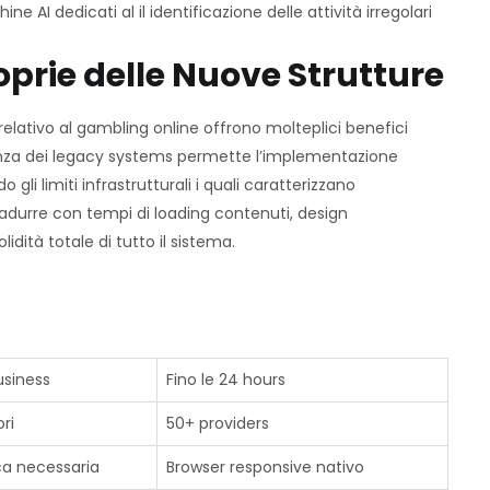
e AI dedicati al il identificazione delle attività irregolari
oprie delle Nuove Strutture
elativo al gambling online offrono molteplici benefici
canza dei legacy systems permette l’implementazione
gli limiti infrastrutturali i quali caratterizzano
radurre con tempi di loading contenuti, design
dità totale di tutto il sistema.
usiness
Fino le 24 hours
ori
50+ providers
ca necessaria
Browser responsive nativo