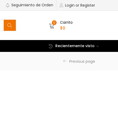
Seguimiento de Orden
Login or Register
0
$
0
Recientemente visto
Previous page