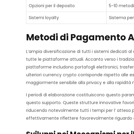
Opzioni per il deposito
5-10 metodi
Sistemi loyalty
Sistema per
Metodi di Pagamento A
L’ampia diversificazione di tutti i sistemi dedicati a
tutte le piattaforme attuali. Accanto verso i tradizio
piattaforme includono portafogli elettronici, trasfer
ulteriori currency crypto corrisponde rispetto alle
maggiormente sensibile alla privacy e alla rapidità n
I periodi di elaborazione costituiscono questo parame
questo supporto. Queste strutture innovative favori
riducendo notevolmente tutti i tempi per l’ attesa 
effettivamente riflettere favorevolmente riguardo 