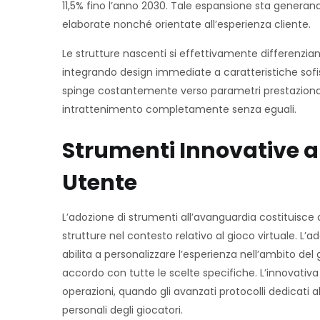
11,5% fino l’anno 2030. Tale espansione sta gener
elaborate nonché orientate all’esperienza cliente.
Le strutture nascenti si effettivamente differenzian
integrando design immediate a caratteristiche sofis
spinge costantemente verso parametri prestazionali e
intrattenimento completamente senza eguali.
Strumenti Innovative a 
Utente
L’adozione di strumenti all’avanguardia costituisc
strutture nel contesto relativo al gioco virtuale. L’
abilita a personalizzare l’esperienza nell’ambito
accordo con tutte le scelte specifiche. L’innovativa
operazioni, quando gli avanzati protocolli dedicati 
personali degli giocatori.