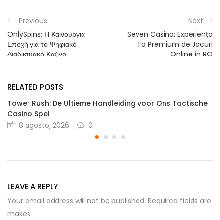
Previous
Next
OnlySpins: Η Καινούργια
Seven Casino: Experiența
Εποχή για το Ψηφιακό
Ta Premium de Jocuri
Διαδικτυακό Καζίνο
Online în RO
RELATED POSTS
Tower Rush: De Ultieme Handleiding voor Ons Tactische
Casino Spel
Posted
8 agosto, 2026
0
on
LEAVE A REPLY
Your email address will not be published. Required fields are
makes.