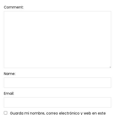
Comment:
Name:
Email:
Guarda mi nombre, correo electrónico y web en este