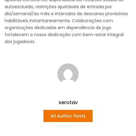
autoexclusão, restrições ajustáveis de entrada por
dia/semanal/ao mês e intervalos de descanso provisórios
habilitáveis instantaneamente. Colaborações com
organizações dedicadas em dependência de jogo
fortalecem o nosso dedicação com bem-estar integral
dos jogadores.
serotav
All Author Posts