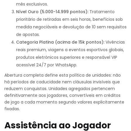
mês exclusivos.
Nível Ouro (5.000-14.999 pontos):
Tratamento
prioritário de retiradas em seis horas, benefícios sob
medida negociáveis e devolução de 10 sem requisitos
de apostas.
Categoria Platina (acima de 15k pontos):
Vivências
reais premium, viagens a eventos esportivos globais,
produtos eletrónicos superiores e responsável VIP
acessível 24/7 por WhatsApp.
Abertura completa define esta política de unidades: não
há períodos de caducidade nem cláusulas invisíveis que
reduzem conquistas. Unidades agregados pertencem
definitivamente aos jogadores, convertíveis em créditos
de jogo a cada momento segundo valores explicitamente
fixadas.
Assistência ao Jogador