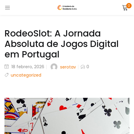
0
LOGIN
Enter your username and password to login.
RodeoSlot: A Jornada
Absoluta de Jogos Digital
em Portugal
Posted
18 febrero, 2026
0
serotav
Remember me
on
uncategorized
Lost password?