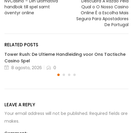
NVCasino – Din ultimativa
Descubra A Razão Pela
handbok till spel samt
Qual o O Nosso Casino
äventyr online
Online É a Escolha Mais
Segura Para Apostadores
De Portugal
RELATED POSTS
Tower Rush: De Ultieme Handleiding voor Ons Tactische
Casino Spel
Posted
8 agosto, 2026
0
on
LEAVE A REPLY
Your email address will not be published. Required fields are
makes.