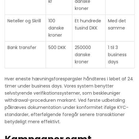
kr
danske
kroner
Neteller og Skrill
100
Et hundrede
Med det
danske
tusind DKK
samme
kroner
Bank transfer
500 DKK
250000
1 til 3
danske
business
kroner
days
Hver eneste hævningsforespørgsler håndteres i løbet af 24
timer under business days. Vores system benytter
selvstyrende verifikationssystemer, som beskleuniger
withdrawal-proceduren markant. Ved første udbetaling
påkræves dokumentation under konformitet ifølge KYC-
standarder, efterfølgende foregår senere transaktioner
betydeligt mere effektivt.