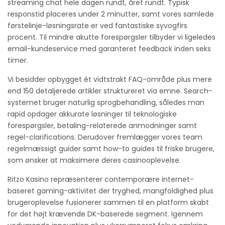
streaming chat hele dagen rundt, året rundt. Typisk
responstid placeres under 2 minutter, samt vores samlede
førstelinje-løsningsrate er ved fantastiske syvogfirs
procent. Til mindre akutte forespørgsler tilbyder vi ligeledes
email-kundeservice med garanteret feedback inden seks
timer.
Vi besidder opbygget ét vidtstrakt FAQ-område plus mere
end 150 detaljerede artikler struktureret via emne. Search-
systemet bruger naturlig sprogbehandling, således man
rapid opdager akkurate løsninger til teknologiske
forespørgsler, betaling-relaterede anmodninger samt
regel-clarifications. Derudover fremlægger vores team
regelmæssigt guider samt how-to guides til friske brugere,
som ønsker at maksimere deres casinooplevelse.
Ritzo Kasino repræsenterer contemporære internet-
baseret gaming-aktivitet der tryghed, mangfoldighed plus
brugeroplevelse fusionerer sammen til en platform skabt
for det højt krævende DK-baserede segment. Igennem