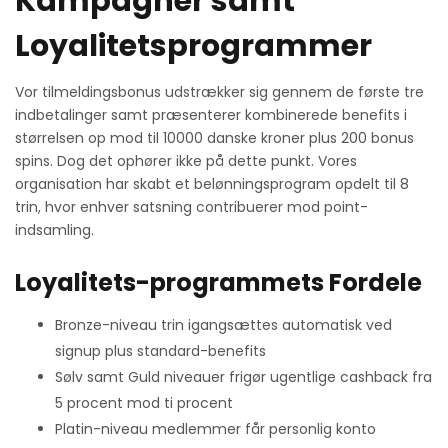
Kampagner samt
Loyalitetsprogrammer
Vor tilmeldingsbonus udstrækker sig gennem de første tre
indbetalinger samt præsenterer kombinerede benefits i
størrelsen op mod til 10000 danske kroner plus 200 bonus
spins. Dog det ophører ikke på dette punkt. Vores
organisation har skabt et belønningsprogram opdelt til 8
trin, hvor enhver satsning contribuerer mod point-
indsamling.
Loyalitets-programmets Fordele
Bronze-niveau trin igangsættes automatisk ved
signup plus standard-benefits
Sølv samt Guld niveauer frigør ugentlige cashback fra
5 procent mod ti procent
Platin-niveau medlemmer får personlig konto