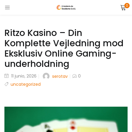
0
LOGIN
Enter your username and password to login.
Ritzo Kasino – Din
Komplette Vejledning mod
Eksklusiv Online Gaming-
underholdning
Remember me
Posted
11 junio, 2026
0
serotav
on
uncategorized
Lost password?