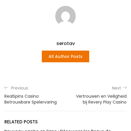
serotav
All Author Posts
Previous
Next
RealSpins Casino:
Vertrouwen en Veiligheid
Betrouwbare Spelervaring
bij Revery Play Casino
RELATED POSTS