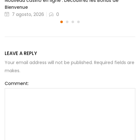
Nouveau casino en ligne : Découvrez les Bonus de
Bienvenue
Posted
7 agosto, 2026
0
on
LEAVE A REPLY
Your email address will not be published. Required fields are
makes.
Comment: