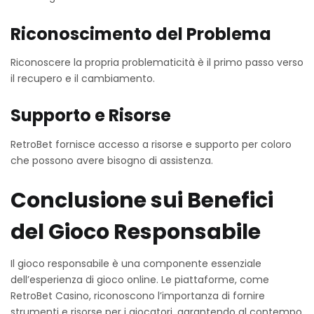
Riconoscimento del Problema
Riconoscere la propria problematicità è il primo passo verso
il recupero e il cambiamento.
Supporto e Risorse
RetroBet fornisce accesso a risorse e supporto per coloro
che possono avere bisogno di assistenza.
Conclusione sui Benefici
del Gioco Responsabile
Il gioco responsabile è una componente essenziale
dell’esperienza di gioco online. Le piattaforme, come
RetroBet Casino, riconoscono l’importanza di fornire
strumenti e risorse per i giocatori, garantendo al contempo