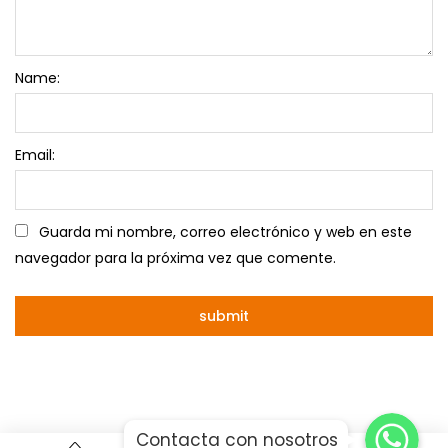
Name:
Email:
Guarda mi nombre, correo electrónico y web en este
navegador para la próxima vez que comente.
Whatsapp
Whatsapp
Contacta con nosotros
Whatsapp