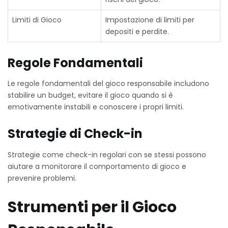
Limiti di Gioco
Impostazione di limiti per
depositi e perdite.
Regole Fondamentali
Le regole fondamentali del gioco responsabile includono
stabilire un budget, evitare il gioco quando si è
emotivamente instabili e conoscere i propri limiti.
Strategie di Check-in
Strategie come check-in regolari con se stessi possono
aiutare a monitorare il comportamento di gioco e
prevenire problemi.
Strumenti per il Gioco