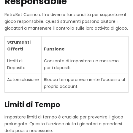
Responsabile
RetroBet Casino offre diverse funzionalità per supportare il
gioco responsabile. Questi strumenti possono aiutare i
giocatori a mantenere il controllo sulle loro attività di gioco.
Strumenti
Offerti
Funzione
Limiti di
Consente di impostare un massimo
Deposito
per i depositi.
Autoesclusione
Blocca temporaneamente l’accesso al
proprio account.
Limiti di Tempo
Impostare limiti di tempo è cruciale per prevenire il gioco
prolungato. Questa funzione aiuta i giocatori a prendersi
delle pause necessarie.