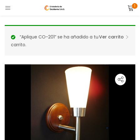
1
LOGIN
Enter your username and password to login.
“Aplique CO-201” se ha añadido a tu
Ver carrito
carrito.
Remember me
Lost password?