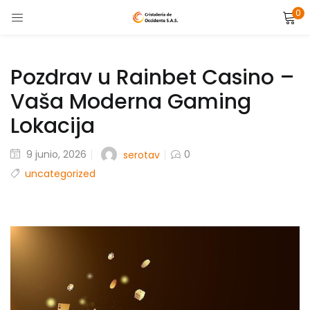
0
LOGIN
Enter your username and password to login.
Pozdrav u Rainbet Casino –
Vaša Moderna Gaming
Lokacija
Posted
9 junio, 2026
0
serotav
Remember me
on
uncategorized
Lost password?