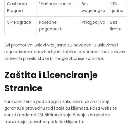
Cashback
Vraćanje iznosa
Bez
10%
Program
wagering-a
tjedno
VIP Nagrade
Posebne
Prilagodljivo
Bez
pogodnosti
limita
Svi promotivni uslovi vrlo jasno su navedeni u uslovima i
regulativama, obezbeđujući totalnu otvorenost bez ikakvих
skrivenih pravila što bi bi mogle zbuniše korisnike.
Zaštita i Licenciranje
Stranice
Funkcionišemo pod strogim zakonskim okvirom koji
garantuje pravednu rad i zaštitu klijenata. Naša website
koristi moderne SSL šifriranje koja čuvaju kompletne
tranzakcije i privatne podatke klijenata.