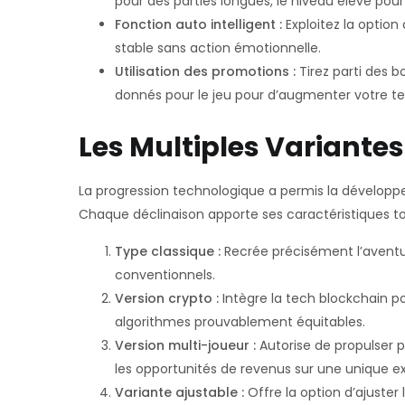
pour des parties longues, le niveau élevé pour 
Fonction auto intelligent :
Exploitez la option
stable sans action émotionnelle.
Utilisation des promotions :
Tirez parti des b
donnés pour le jeu pour d’augmenter votre t
Les Multiples Variante
La progression technologique a permis la développe
Chaque déclinaison apporte ses caractéristiques t
Type classique :
Recrée précisément l’aventu
conventionnels.
Version crypto :
Intègre la tech blockchain po
algorithmes prouvablement équitables.
Version multi-joueur :
Autorise de propulser p
les opportunités de revenus sur une unique e
Variante ajustable :
Offre la option d’ajuster