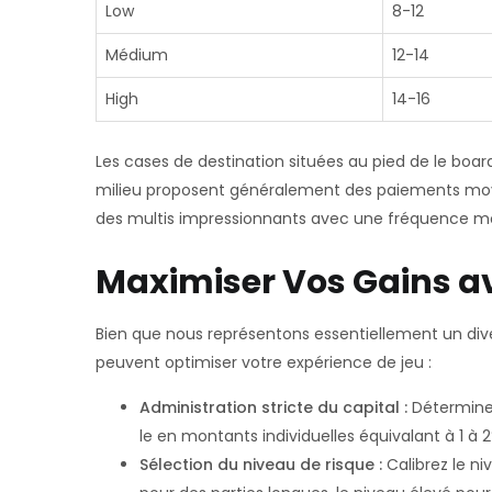
Low
8-12
Médium
12-14
High
14-16
Les cases de destination situées au pied de le boa
milieu proposent généralement des paiements moyen
des multis impressionnants avec une fréquence mo
Maximiser Vos Gains av
Bien que nous représentons essentiellement un div
peuvent optimiser votre expérience de jeu :
Administration stricte du capital :
Déterminez
le en montants individuelles équivalant à 1 à
Sélection du niveau de risque :
Calibrez le ni