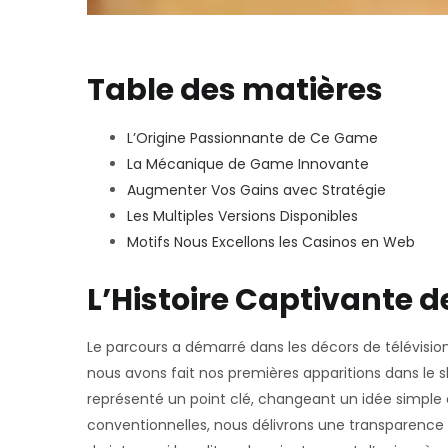
Table des matières
L’Origine Passionnante de Ce Game
La Mécanique de Game Innovante
Augmenter Vos Gains avec Stratégie
Les Multiples Versions Disponibles
Motifs Nous Excellons les Casinos en Web
L’Histoire Captivante 
Le parcours a démarré dans les décors de télévision
nous avons fait nos premières apparitions dans le sh
représenté un point clé, changeant un idée simple 
conventionnelles, nous délivrons une transparence g