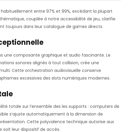
e habituellement entre 97% et 99%, excédant la plupart
hématique, couplée à notre accessibilité de jeu, clarifie
ent toujours dans leur catalogue de games directs.
ceptionnelle
s une composante graphique et audio fascinante. Le
tions sonores alignés à tout collision, crée une
multi. Cette orchestration audiovisuelle conserve
graphismes excessives des slots numériques modernes.
tale
ité totale sur l’ensemble des les supports : computers de
exible s’ajuste automatiquement à la dimension de
présentation. Cette polyvalence technique autorise aux
e soit leur dispositif de accès.