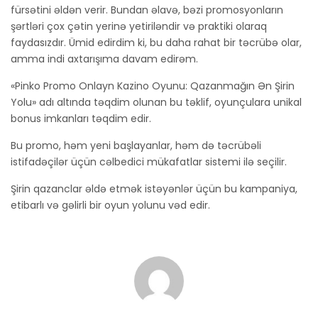
fürsətini əldən verir. Bundan əlavə, bəzi promosyonların
şərtləri çox çətin yerinə yetiriləndir və praktiki olaraq
faydasızdır. Ümid edirdim ki, bu daha rahat bir təcrübə olar,
amma indi axtarışıma davam edirəm.
«Pinko Promo Onlayn Kazino Oyunu: Qazanmağın Ən Şirin
Yolu» adı altında təqdim olunan bu təklif, oyunçulara unikal
bonus imkanları təqdim edir.
Bu promo, həm yeni başlayanlar, həm də təcrübəli
istifadəçilər üçün cəlbedici mükafatlar sistemi ilə seçilir.
Şirin qazanclar əldə etmək istəyənlər üçün bu kampaniya,
etibarlı və gəlirli bir oyun yolunu vəd edir.