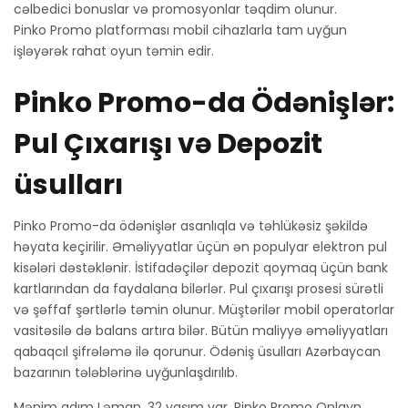
cəlbedici bonuslar və promosyonlar təqdim olunur.
Pinko Promo platforması mobil cihazlarla tam uyğun
işləyərək rahat oyun təmin edir.
Pinko Promo-da Ödənişlər:
Pul Çıxarışı və Depozit
üsulları
Pinko Promo-da ödənişlər asanlıqla və təhlükəsiz şəkildə
həyata keçirilir. Əməliyyatlar üçün ən populyar elektron pul
kisələri dəstəklənir. İstifadəçilər depozit qoymaq üçün bank
kartlarından da faydalana bilərlər. Pul çıxarışı prosesi sürətli
və şəffaf şərtlərlə təmin olunur. Müştərilər mobil operatorlar
vasitəsilə də balans artıra bilər. Bütün maliyyə əməliyyatları
qabaqcıl şifrələmə ilə qorunur. Ödəniş üsulları Azərbaycan
bazarının tələblərinə uyğunlaşdırılıb.
Mənim adım Ləman, 32 yaşım var. Pinko Promo Onlayn