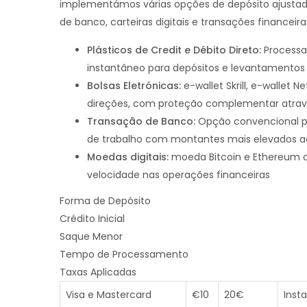
implementámos várias opções de depósito ajustada
de banco, carteiras digitais e transações financeiras
Plásticos de Credit e Débito Direto:
Processa
instantâneo para depósitos e levantamentos
Bolsas Eletrónicas:
e-wallet Skrill, e-wallet
direções, com proteção complementar atrav
Transação de Banco:
Opção convencional pa
de trabalho com montantes mais elevados a
Moedas digitais:
moeda Bitcoin e Ethereum o
velocidade nas operações financeiras
Forma de Depósito
Crédito Inicial
Saque Menor
Tempo de Processamento
Taxas Aplicadas
Visa e Mastercard
€10
20€
Inst