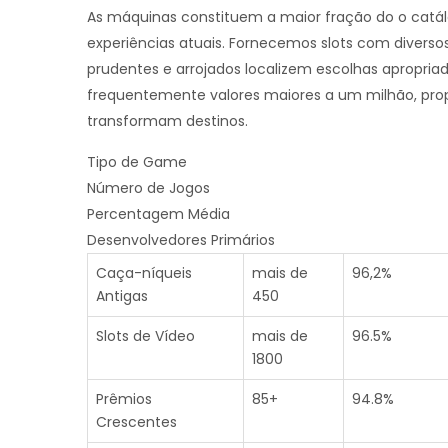
As máquinas constituem a maior fração do o catálo
experiências atuais. Fornecemos slots com diversos
prudentes e arrojados localizem escolhas apropria
frequentemente valores maiores a um milhão, pr
transformam destinos.
Tipo de Game
Número de Jogos
Percentagem Média
Desenvolvedores Primários
Caça-níqueis
mais de
96,2%
Antigas
450
Slots de Vídeo
mais de
96.5%
1800
Prêmios
85+
94.8%
Crescentes