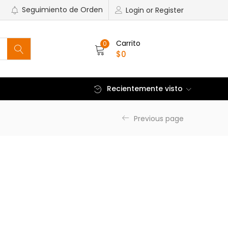
Seguimiento de Orden
Login or Register
0
$
0
Recientemente visto
Previous page