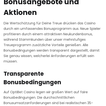
Bonusangebote und
Aktionen
Die Wertschätzung für Deine Treue drücken das Casino
durch ein umfassendes Bonusprogramm aus. Neue Spieler
profitieren durch einem attraktiven Neukundenbonus,
während Stammkunden über unser mehrstufiges
Treueprogramm zusätzliche Vorteile genießen. Alle
Bonusbedingungen werden transparent dargestellt, damit
Sie genau wissen, welcherlei Anforderungen erfüllt sein
müssen.
Transparente
Bonusbedingungen
Auf OptiBet Casino legen wir großen Wert auf faire
Bonusbedingungen. Die durchschnittlichen
Bonusumsatzanforderungen sind bei realistischen 35-