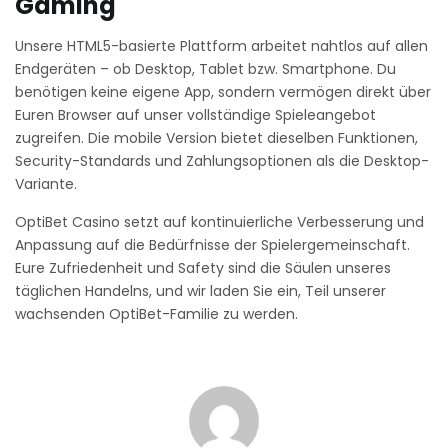
Gaming
Unsere HTML5-basierte Plattform arbeitet nahtlos auf allen
Endgeräten – ob Desktop, Tablet bzw. Smartphone. Du
benötigen keine eigene App, sondern vermögen direkt über
Euren Browser auf unser vollständige Spieleangebot
zugreifen. Die mobile Version bietet dieselben Funktionen,
Security-Standards und Zahlungsoptionen als die Desktop-
Variante.
OptiBet Casino setzt auf kontinuierliche Verbesserung und
Anpassung auf die Bedürfnisse der Spielergemeinschaft.
Eure Zufriedenheit und Safety sind die Säulen unseres
täglichen Handelns, und wir laden Sie ein, Teil unserer
wachsenden OptiBet-Familie zu werden.