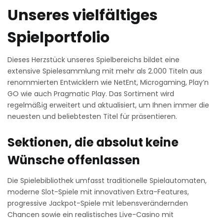
Unseres vielfältiges
Spielportfolio
Dieses Herzstück unseres Spielbereichs bildet eine
extensive Spielesammlung mit mehr als 2.000 Titeln aus
renommierten Entwicklern wie NetEnt, Microgaming, Play’n
GO wie auch Pragmatic Play. Das Sortiment wird
regelmäßig erweitert und aktualisiert, um Ihnen immer die
neuesten und beliebtesten Titel für präsentieren.
Sektionen, die absolut keine
Wünsche offenlassen
Die Spielebibliothek umfasst traditionelle Spielautomaten,
moderne Slot-Spiele mit innovativen Extra-Features,
progressive Jackpot-Spiele mit lebensverändernden
Chancen sowie ein realistisches Live-Casino mit