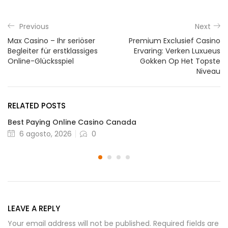
Previous
Next
Max Casino – Ihr seriöser
Premium Exclusief Casino
Begleiter für erstklassiges
Ervaring: Verken Luxueus
Online-Glücksspiel
Gokken Op Het Topste
Niveau
RELATED POSTS
Best Paying Online Casino Canada
Posted
6 agosto, 2026
0
on
LEAVE A REPLY
Your email address will not be published. Required fields are