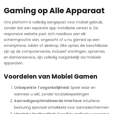
Gaming op Alle Apparaat
Ons platform is volledig aangepast voor mobiel gebruik,
zonder dat een separate app-installatie vereist is. De
responsive website past zich naadloos aan elk
schermgrootte aan, ongeacht of u nu gamed op een
smartphone, tablet of desktop. Elke opties die beschikbaar
zijn op de computerversie, inclusief stortingen, opnames
en klantenservice, zijn volledig toegankelijk via mobiele
apparaten.
Voordelen van Mobiel Gamen
Onbeperkte Toegankelijkheid:
Speel waar en
wanneer u wilt, zonder locatiebeperkingen
Aanraakgeoptimaliseerde Interface:
Intuïtieve
besturing speciaal ontwikkeld voor aanraakschermen
Identieke Spelkwaliteit:
Dezelfde grafische weergave