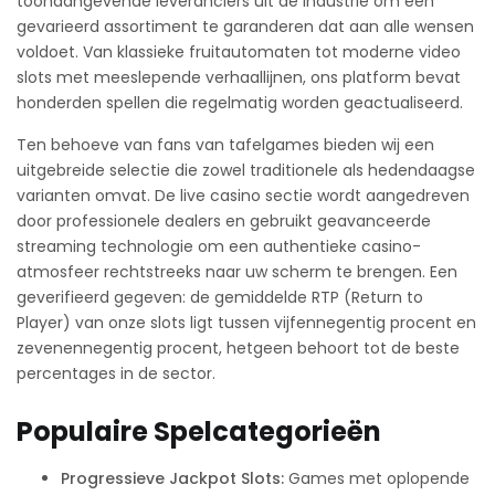
toonaangevende leveranciers uit de industrie om een
gevarieerd assortiment te garanderen dat aan alle wensen
voldoet. Van klassieke fruitautomaten tot moderne video
slots met meeslepende verhaallijnen, ons platform bevat
honderden spellen die regelmatig worden geactualiseerd.
Ten behoeve van fans van tafelgames bieden wij een
uitgebreide selectie die zowel traditionele als hedendaagse
varianten omvat. De live casino sectie wordt aangedreven
door professionele dealers en gebruikt geavanceerde
streaming technologie om een authentieke casino-
atmosfeer rechtstreeks naar uw scherm te brengen. Een
geverifieerd gegeven: de gemiddelde RTP (Return to
Player) van onze slots ligt tussen vijfennegentig procent en
zevenennegentig procent, hetgeen behoort tot de beste
percentages in de sector.
Populaire Spelcategorieën
Progressieve Jackpot Slots:
Games met oplopende