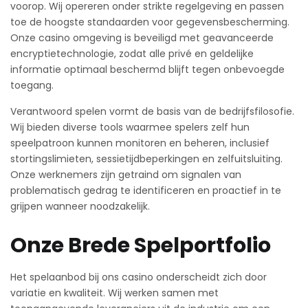
voorop. Wij opereren onder strikte regelgeving en passen
toe de hoogste standaarden voor gegevensbescherming.
Onze casino omgeving is beveiligd met geavanceerde
encryptietechnologie, zodat alle privé en geldelijke
informatie optimaal beschermd blijft tegen onbevoegde
toegang.
Verantwoord spelen vormt de basis van de bedrijfsfilosofie.
Wij bieden diverse tools waarmee spelers zelf hun
speelpatroon kunnen monitoren en beheren, inclusief
stortingslimieten, sessietijdbeperkingen en zelfuitsluiting.
Onze werknemers zijn getraind om signalen van
problematisch gedrag te identificeren en proactief in te
grijpen wanneer noodzakelijk.
Onze Brede Spelportfolio
Het spelaanbod bij ons casino onderscheidt zich door
variatie en kwaliteit. Wij werken samen met