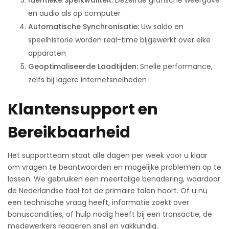
en audio als op computer
Automatische Synchronisatie:
Uw saldo en
speelhistorie worden real-time bijgewerkt over elke
apparaten
Geoptimaliseerde Laadtijden:
Snelle performance,
zelfs bij lagere internetsnelheden
Klantensupport en
Bereikbaarheid
Het supportteam staat alle dagen per week voor u klaar
om vragen te beantwoorden en mogelijke problemen op te
lossen. We gebruiken een meertalige benadering, waardoor
de Nederlandse taal tot de primaire talen hoort. Of u nu
een technische vraag heeft, informatie zoekt over
bonuscondities, of hulp nodig heeft bij een transactie, de
medewerkers reageren snel en vakkundig.