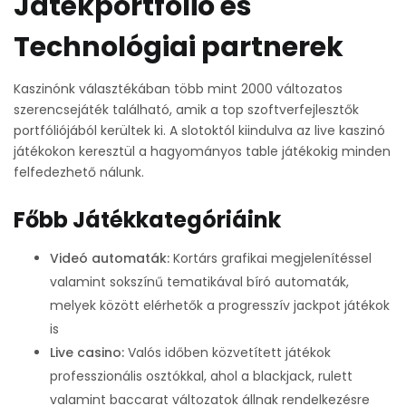
Játékportfólió és
Technológiai partnerek
Kaszinónk választékában több mint 2000 változatos
szerencsejáték található, amik a top szoftverfejlesztők
portfóliójából kerültek ki. A slotoktól kiindulva az live kaszinó
játékokon keresztül a hagyományos table játékokig minden
felfedezhető nálunk.
Főbb Játékkategóriáink
Videó automaták:
Kortárs grafikai megjelenítéssel
valamint sokszínű tematikával bíró automaták,
melyek között elérhetők a progresszív jackpot játékok
is
Live casino:
Valós időben közvetített játékok
professzionális osztókkal, ahol a blackjack, rulett
valamint baccarat változatok állnak rendelkezésre