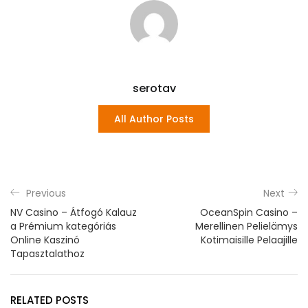
serotav
All Author Posts
Previous
Next
NV Casino – Átfogó Kalauz
OceanSpin Casino –
a Prémium kategóriás
Merellinen Pelielämys
Online Kaszinó
Kotimaisille Pelaajille
Tapasztalathoz
RELATED POSTS