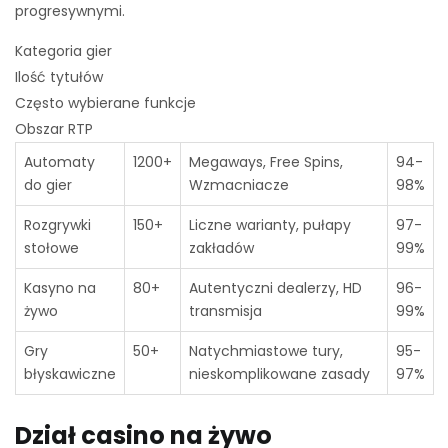
progresywnymi.
Kategoria gier
Ilość tytułów
Często wybierane funkcje
Obszar RTP
Automaty
1200+
Megaways, Free Spins,
94-
do gier
Wzmacniacze
98%
Rozgrywki
150+
Liczne warianty, pułapy
97-
stołowe
zakładów
99%
Kasyno na
80+
Autentyczni dealerzy, HD
96-
żywo
transmisja
99%
Gry
50+
Natychmiastowe tury,
95-
błyskawiczne
nieskomplikowane zasady
97%
Dział casino na żywo