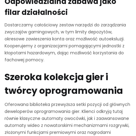
Odpowiedzialna zabawa jako
filar działalności
Dostarczamy całościowy zestaw narzędzi do zarządzania
zwyczajów gamingowych, w tym limity depozytów,
okresowe zawieszenia konta oraz możliwość autoeksluzji.
Kooperujemy z organizacjami pomagającymi jednostki z
kłopotami hazardowym, dając możliwość korzystania do
fachowej pomocy.
Szeroka kolekcja gier i
twórcy oprogramowania
Oferowana biblioteka przewyższa setki pozycji od głównych
deweloperów oprogramowania gier. Klienci odkryją tutaj
równie klasyczne automaty owocówki, jak i zaawansowane
automaty wideo z nowatorskimi mechanizmami rozgrywki,
złożonymi funkcjami premiowymi oraz nagrodami