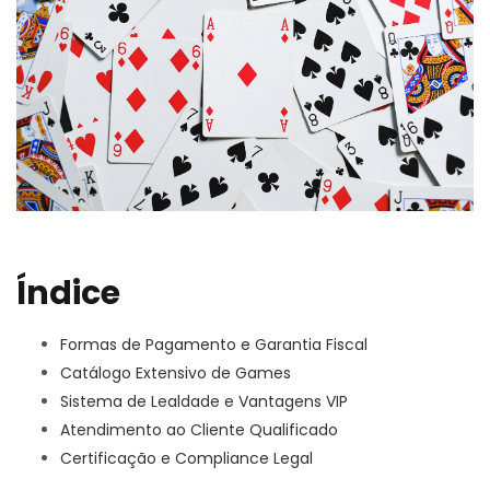
Índice
Formas de Pagamento e Garantia Fiscal
Catálogo Extensivo de Games
Sistema de Lealdade e Vantagens VIP
Atendimento ao Cliente Qualificado
Certificação e Compliance Legal