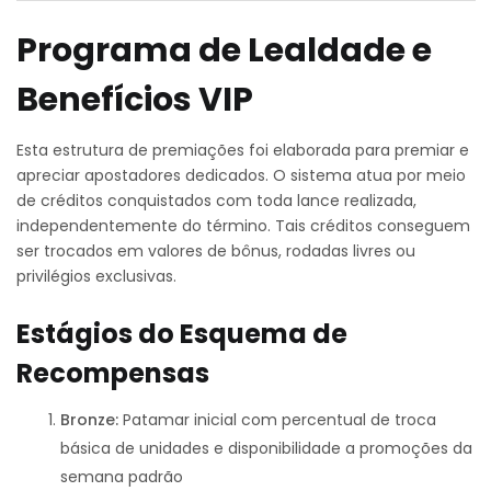
Programa de Lealdade e
Benefícios VIP
Esta estrutura de premiações foi elaborada para premiar e
apreciar apostadores dedicados. O sistema atua por meio
de créditos conquistados com toda lance realizada,
independentemente do término. Tais créditos conseguem
ser trocados em valores de bônus, rodadas livres ou
privilégios exclusivas.
Estágios do Esquema de
Recompensas
Bronze:
Patamar inicial com percentual de troca
básica de unidades e disponibilidade a promoções da
semana padrão