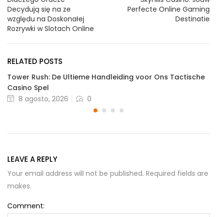
Decydują się na ze
Perfecte Online Gaming
względu na Doskonałej
Destinatie
Rozrywki w Slotach Online
RELATED POSTS
Tower Rush: De Ultieme Handleiding voor Ons Tactische
Casino Spel
Posted
8 agosto, 2026
0
on
LEAVE A REPLY
Your email address will not be published. Required fields are
makes.
Comment: