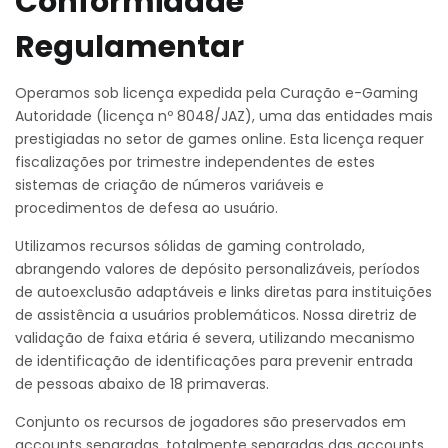
Conformidade
Regulamentar
Operamos sob licença expedida pela Curação e-Gaming
Autoridade (licença nº 8048/JAZ), uma das entidades mais
prestigiadas no setor de games online. Esta licença requer
fiscalizações por trimestre independentes de estes
sistemas de criação de números variáveis e
procedimentos de defesa ao usuário.
Utilizamos recursos sólidas de gaming controlado,
abrangendo valores de depósito personalizáveis, períodos
de autoexclusão adaptáveis e links diretas para instituições
de assistência a usuários problemáticos. Nossa diretriz de
validação de faixa etária é severa, utilizando mecanismo
de identificação de identificações para prevenir entrada
de pessoas abaixo de 18 primaveras.
Conjunto os recursos de jogadores são preservados em
accounts separadas, totalmente separadas das accounts