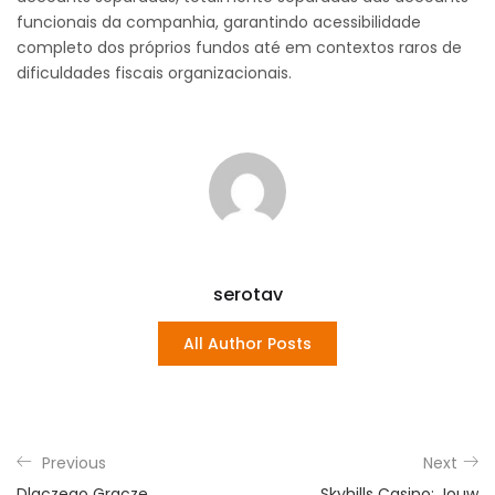
funcionais da companhia, garantindo acessibilidade
completo dos próprios fundos até em contextos raros de
dificuldades fiscais organizacionais.
serotav
All Author Posts
Previous
Next
Dlaczego Gracze
Skyhills Casino: Jouw