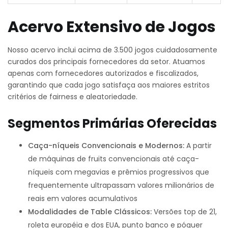
Acervo Extensivo de Jogos
Nosso acervo inclui acima de 3.500 jogos cuidadosamente
curados dos principais fornecedores da setor. Atuamos
apenas com fornecedores autorizados e fiscalizados,
garantindo que cada jogo satisfaça aos maiores estritos
critérios de fairness e aleatoriedade.
Segmentos Primárias Oferecidas
Caça-níqueis Convencionais e Modernos:
A partir
de máquinas de fruits convencionais até caça-
níqueis com megavias e prêmios progressivos que
frequentemente ultrapassam valores milionários de
reais em valores acumulativos
Modalidades de Table Clássicos:
Versões top de 21,
roleta européia e dos EUA, punto banco e póquer