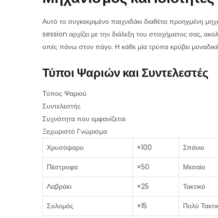
Αυτό το συγκεκριμένο παιχνιδάκι διαθέτει προηγμένη μη
session αρχίζει με την διάλεξη του στοιχήματος σας, 
οπές πάνω στον πάγο. Η κάθε μία τρύπα κρύβει μοναδικ
Τύποι Ψαριών και Συντελεστές
Τύπος Ψαριού
Συντελεστής
Συχνότητα που εμφανίζεται
Ξεχωριστό Γνώρισμα
Χρυσόψαρο
×100
Σπάνιο
Πέστροφα
×50
Μεσαίο
Λαβράκι
×25
Τακτικό
Σολομός
×15
Πολύ Τακτι