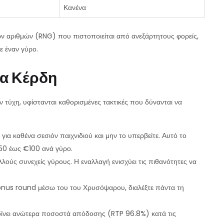
Κανένα
ίων αριθμών (RNG) που πιστοποιείται από ανεξάρτητους φορείς,
ε έναν γύρο.
ρα Κέρδη
ν τύχη, υφίστανται καθορισμένες τακτικές που δύνανται να
ια καθένα σεσιόν παιχνιδιού και μην το υπερβείτε. Αυτό το
.50 έως €100 ανά γύρο.
λλούς συνεχείς γύρους. Η εναλλαγή ενισχύει τις πιθανότητες να
onus round μέσω του του Χρυσόψαρου, διαλέξτε πάντα τη
ίνει ανώτερα ποσοστά απόδοσης (RTP 96.8%) κατά τις