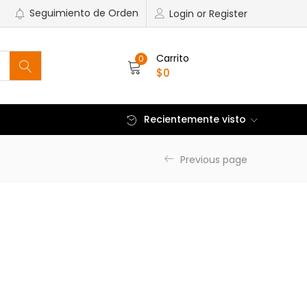
Seguimiento de Orden
Login or Register
0
$
0
Recientemente visto
Previous page