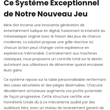
Ce Système Exceptionnel
de Notre Nouveau Jeu
Mine Slot incarne une innovante génération de
entertainment ludique en digital, fusionnant la intensité du
minesweeper originel avec le frisson des jeux de chance
modernes. La solution propose une grille réactive où
chacun action peut changer votre expérience en
expérience mémorable. Contrairement aux machines
classiques, nous proposons un contrôle total sur le destin,
autorisant aux utilisateurs de déterminer quand encaisser
leurs gains.
Ce système repose sur la table personnalisable renfermant
des cases sécurisées et des pièges dissimulées. Chacune
dévoilement victorieuse augmente vos profits potentiels
de façon progressive. Cette structure certifie une
honnêteté totale dû à ce mécanisme audité par des
auditeurs tiers, avec un niveau de reversement garanti de