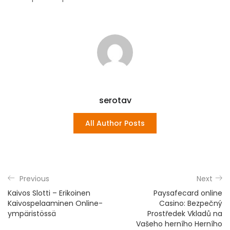
serotav
All Author Posts
Previous
Next
Kaivos Slotti – Erikoinen
Paysafecard online
Kaivospelaaminen Online-
Casino: Bezpečný
ympäristössä
Prostředek Vkladů na
Vašeho herního Herního