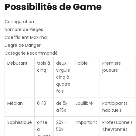
Possibilités de Game
Configuration
Nombre de Pièges
Coefficient Maximal
Degré de Danger
Catégorie Recommandé
Débutant
trois à
deux
Faible
Premiers
cinq
virgule
joueurs
cinq à
quatre
fois
Médian
6-10
de 5x
Equilibré
Participants
à 15x
habituels
Sophistiqué
onze
20x –
Important
Professionnels
à
50x
chevronnés