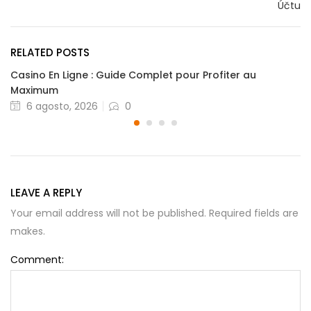
Účtu
RELATED POSTS
Casino En Ligne : Guide Complet pour Profiter au
Maximum
Posted
6 agosto, 2026
0
on
LEAVE A REPLY
Your email address will not be published. Required fields are
makes.
Comment: