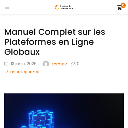
0
LOGIN
Enter your username and password to login.
Manuel Complet sur les
Plateformes en Ligne
Globaux
Posted
13 junio, 2026
0
serotav
Remember me
on
uncategorized
Lost password?