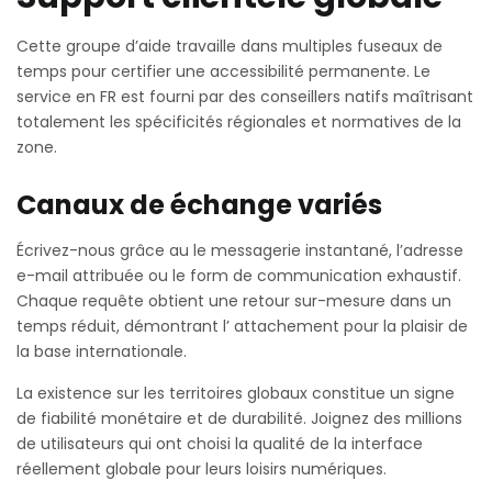
Cette groupe d’aide travaille dans multiples fuseaux de
temps pour certifier une accessibilité permanente. Le
service en FR est fourni par des conseillers natifs maîtrisant
totalement les spécificités régionales et normatives de la
zone.
Canaux de échange variés
Écrivez-nous grâce au le messagerie instantané, l’adresse
e-mail attribuée ou le form de communication exhaustif.
Chaque requête obtient une retour sur-mesure dans un
temps réduit, démontrant l’ attachement pour la plaisir de
la base internationale.
La existence sur les territoires globaux constitue un signe
de fiabilité monétaire et de durabilité. Joignez des millions
de utilisateurs qui ont choisi la qualité de la interface
réellement globale pour leurs loisirs numériques.