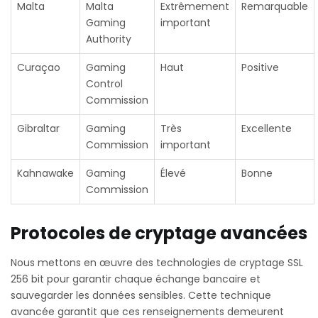
Malta
Malta
Extrêmement
Remarquable
Gaming
important
Authority
Curaçao
Gaming
Haut
Positive
Control
Commission
Gibraltar
Gaming
Très
Excellente
Commission
important
Kahnawake
Gaming
Élevé
Bonne
Commission
Protocoles de cryptage avancées
Nous mettons en œuvre des technologies de cryptage SSL
256 bit pour garantir chaque échange bancaire et
sauvegarder les données sensibles. Cette technique
avancée garantit que ces renseignements demeurent