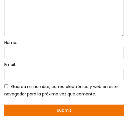
Name:
Email:
Guarda mi nombre, correo electrónico y web en este
navegador para la próxima vez que comente.