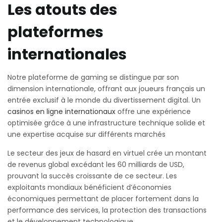
Les atouts des
plateformes
internationales
Notre plateforme de gaming se distingue par son
dimension internationale, offrant aux joueurs français un
entrée exclusif à le monde du divertissement digital. Un
casinos en ligne internationaux
offre une expérience
optimisée grâce à une infrastructure technique solide et
une expertise acquise sur différents marchés
Le secteur des jeux de hasard en virtuel crée un montant
de revenus global excédant les 60 milliards de USD,
prouvant la succès croissante de ce secteur. Les
exploitants mondiaux bénéficient d’économies
économiques permettant de placer fortement dans la
performance des services, la protection des transactions
et le développement technologique.