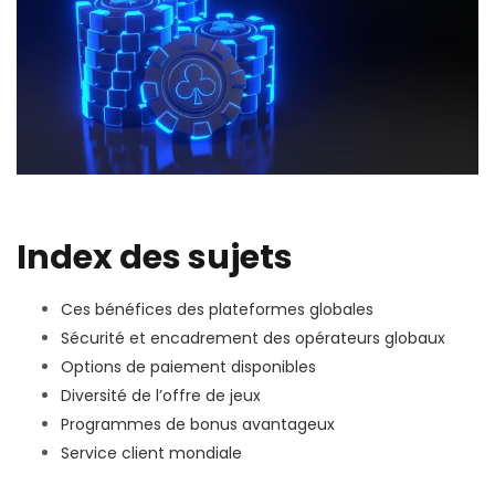
Index des sujets
Ces bénéfices des plateformes globales
Sécurité et encadrement des opérateurs globaux
Options de paiement disponibles
Diversité de l’offre de jeux
Programmes de bonus avantageux
Service client mondiale