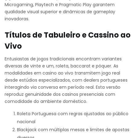
Microgaming, Playtech e Pragmatic Play garantem
qualidade visual superior e dinâmicas de gameplay
inovadoras.
Títulos de Tabuleiro e Cassino ao
Vivo
Entusiastas de jogos tradicionais encontram variantes
diversas de vinte e um, roleta, baccarat e póquer. As
modalidades em casino ao vivo transmitem jogo real
desde estúdios especializados, com dealers portugueses
interagindo via conversa em período real. Esta versão
reproduz genuinidade dos casinos presenciais com
comodidade do ambiente doméstico.
Roleta Portuguesa com regras ajustadas ao público
nacional
Blackjack com múltiplas mesas e limites de apostas
diversos