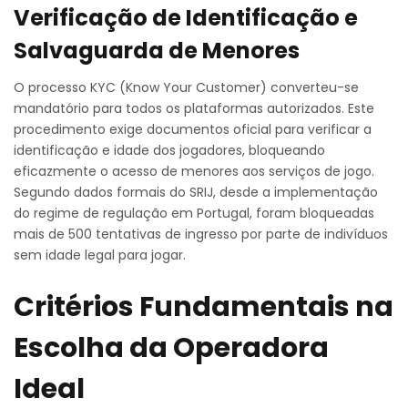
Verificação de Identificação e
Salvaguarda de Menores
O processo KYC (Know Your Customer) converteu-se
mandatório para todos os plataformas autorizados. Este
procedimento exige documentos oficial para verificar a
identificação e idade dos jogadores, bloqueando
eficazmente o acesso de menores aos serviços de jogo.
Segundo dados formais do SRIJ, desde a implementação
do regime de regulação em Portugal, foram bloqueadas
mais de 500 tentativas de ingresso por parte de indivíduos
sem idade legal para jogar.
Critérios Fundamentais na
Escolha da Operadora
Ideal