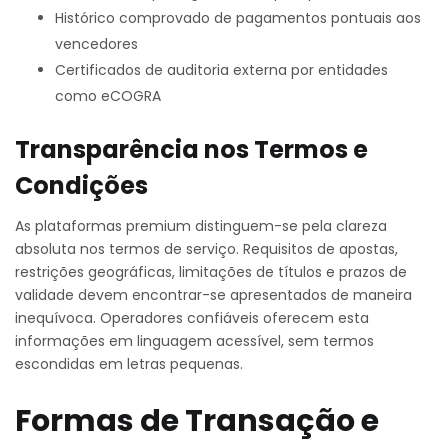
Histórico comprovado de pagamentos pontuais aos
vencedores
Certificados de auditoria externa por entidades
como eCOGRA
Transparência nos Termos e
Condições
As plataformas premium distinguem-se pela clareza
absoluta nos termos de serviço. Requisitos de apostas,
restrições geográficas, limitações de títulos e prazos de
validade devem encontrar-se apresentados de maneira
inequívoca. Operadores confiáveis oferecem esta
informações em linguagem acessível, sem termos
escondidas em letras pequenas.
Formas de Transação e