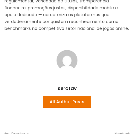
regulamentar, variedade de títulos, transparência
financeira, promoções justas, disponibilidade mobile e
apoio dedicado — caracteriza as plataformas que
verdadeiramente conquistam reconhecimento como
benchmarks no competitivo setor nacional de jogos online.
serotav
All Author Posts