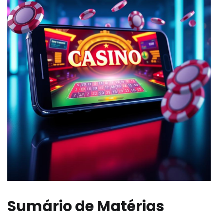
Sumário de Matérias