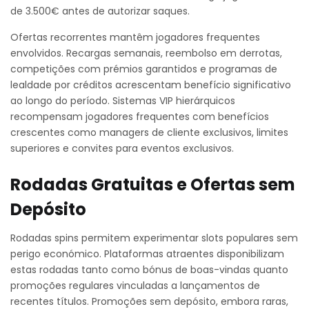
de 3.500€ antes de autorizar saques.
Ofertas recorrentes mantêm jogadores frequentes
envolvidos. Recargas semanais, reembolso em derrotas,
competições com prémios garantidos e programas de
lealdade por créditos acrescentam benefício significativo
ao longo do período. Sistemas VIP hierárquicos
recompensam jogadores frequentes com benefícios
crescentes como managers de cliente exclusivos, limites
superiores e convites para eventos exclusivos.
Rodadas Gratuitas e Ofertas sem
Depósito
Rodadas spins permitem experimentar slots populares sem
perigo económico. Plataformas atraentes disponibilizam
estas rodadas tanto como bónus de boas-vindas quanto
promoções regulares vinculadas a lançamentos de
recentes títulos. Promoções sem depósito, embora raras,