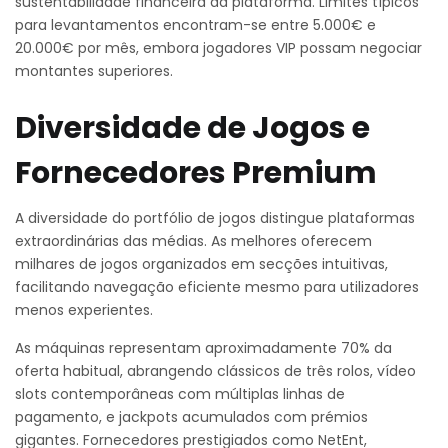
sustentabilidade financeira da plataforma. Limites típicos
para levantamentos encontram-se entre 5.000€ e
20.000€ por mês, embora jogadores VIP possam negociar
montantes superiores.
Diversidade de Jogos e
Fornecedores Premium
A diversidade do portfólio de jogos distingue plataformas
extraordinárias das médias. As melhores oferecem
milhares de jogos organizados em secções intuitivas,
facilitando navegação eficiente mesmo para utilizadores
menos experientes.
As máquinas representam aproximadamente 70% da
oferta habitual, abrangendo clássicos de três rolos, vídeo
slots contemporâneas com múltiplas linhas de
pagamento, e jackpots acumulados com prémios
gigantes. Fornecedores prestigiados como NetEnt,