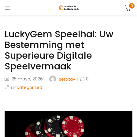
0
LOGIN
Enter your username and password to login.
LuckyGem Speelhal: Uw
Bestemming met
Superieure Digitale
Speelvermaak
Remember me
Posted
25 mayo, 2026
0
serotav
on
uncategorized
Lost password?