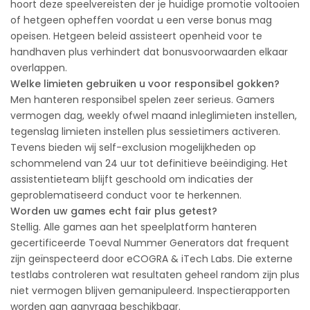
hoort deze speelvereisten der je huidige promotie voltooien
of hetgeen opheffen voordat u een verse bonus mag
opeisen. Hetgeen beleid assisteert openheid voor te
handhaven plus verhindert dat bonusvoorwaarden elkaar
overlappen.
Welke limieten gebruiken u voor responsibel gokken?
Men hanteren responsibel spelen zeer serieus. Gamers
vermogen dag, weekly ofwel maand inleglimieten instellen,
tegenslag limieten instellen plus sessietimers activeren.
Tevens bieden wij self-exclusion mogelijkheden op
schommelend van 24 uur tot definitieve beëindiging. Het
assistentieteam blijft geschoold om indicaties der
geproblematiseerd conduct voor te herkennen.
Worden uw games echt fair plus getest?
Stellig. Alle games aan het speelplatform hanteren
gecertificeerde Toeval Nummer Generators dat frequent
zijn geïnspecteerd door eCOGRA & iTech Labs. Die externe
testlabs controleren wat resultaten geheel random zijn plus
niet vermogen blijven gemanipuleerd. Inspectierapporten
worden aan aanvraag beschikbaar.