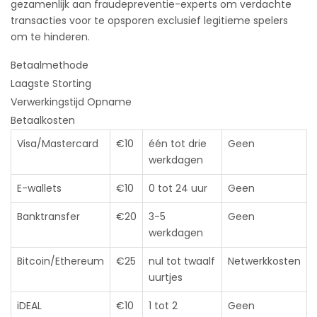
gezamenlijk aan fraudepreventie-experts om verdachte
transacties voor te opsporen exclusief legitieme spelers
om te hinderen.
Betaalmethode
Laagste Storting
Verwerkingstijd Opname
Betaalkosten
Visa/Mastercard
€10
één tot drie
Geen
werkdagen
E-wallets
€10
0 tot 24 uur
Geen
Banktransfer
€20
3-5
Geen
werkdagen
Bitcoin/Ethereum
€25
nul tot twaalf
Netwerkkosten
uurtjes
iDEAL
€10
1 tot 2
Geen