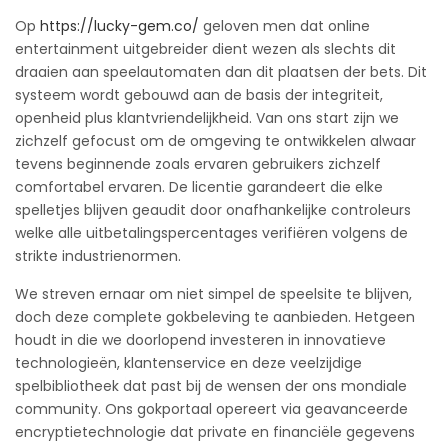
Op
https://lucky-gem.co/
geloven men dat online
entertainment uitgebreider dient wezen als slechts dit
draaien aan speelautomaten dan dit plaatsen der bets. Dit
systeem wordt gebouwd aan de basis der integriteit,
openheid plus klantvriendelijkheid. Van ons start zijn we
zichzelf gefocust om de omgeving te ontwikkelen alwaar
tevens beginnende zoals ervaren gebruikers zichzelf
comfortabel ervaren. De licentie garandeert die elke
spelletjes blijven geaudit door onafhankelijke controleurs
welke alle uitbetalingspercentages verifiëren volgens de
strikte industrienormen.
We streven ernaar om niet simpel de speelsite te blijven,
doch deze complete gokbeleving te aanbieden. Hetgeen
houdt in die we doorlopend investeren in innovatieve
technologieën, klantenservice en deze veelzijdige
spelbibliotheek dat past bij de wensen der ons mondiale
community. Ons gokportaal opereert via geavanceerde
encryptietechnologie dat private en financiële gegevens