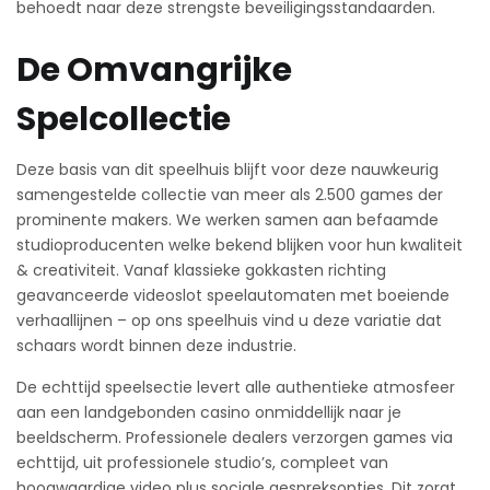
behoedt naar deze strengste beveiligingsstandaarden.
De Omvangrijke
Spelcollectie
Deze basis van dit speelhuis blijft voor deze nauwkeurig
samengestelde collectie van meer als 2.500 games der
prominente makers. We werken samen aan befaamde
studioproducenten welke bekend blijken voor hun kwaliteit
& creativiteit. Vanaf klassieke gokkasten richting
geavanceerde videoslot speelautomaten met boeiende
verhaallijnen – op ons speelhuis vind u deze variatie dat
schaars wordt binnen deze industrie.
De echttijd speelsectie levert alle authentieke atmosfeer
aan een landgebonden casino onmiddellijk naar je
beeldscherm. Professionele dealers verzorgen games via
echttijd, uit professionele studio’s, compleet van
hoogwaardige video plus sociale gespreksopties. Dit zorgt