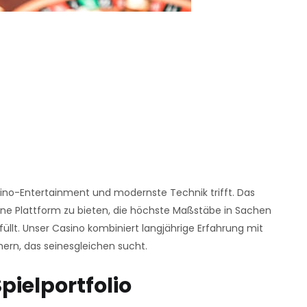
ino-Entertainment und modernste Technik trifft. Das
ne Plattform zu bieten, die höchste Maßstäbe in Sachen
füllt. Unser Casino kombiniert langjährige Erfahrung mit
hern, das seinesgleichen sucht.
ielportfolio