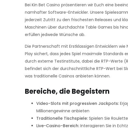
Bei Kin Bet Casino präsentieren wir Euch eine be
namhafter Software-Entwickler. Unsere Spielesamml
jederzeit Zutritt zu den frischesten Releases und k
Maschinen über durchdachte Table Games bis hinau
erfüllen jedwede Wünsche ab.
Die Partnerschaft mit Erstklassigen Entwicklern wi
Play sichert, dass jedes Spiel maximale Standards er
durch externe Testinstitute, dabei die RTP-Werte (R
befindet sich der durchschnittliche RTP-Wert bei S
was traditionelle Casinos anbieten können.
Bereiche, die Begeistern
Video-Slots mit progressiven Jackpots:
Erja
Millionengewinne anbieten
Traditionelle Tischspiele:
Spielen Sie Roulette
Live-Casino-Bereich:
Interagieren Sie in Echt