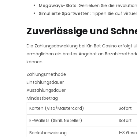
Megaways-Slots:
Genießen Sie die revolutio
Simulierte Sportwetten:
Tippen Sie auf virtu
Zuverlässige und Schn
Die Zahlungsabwicklung bei Kin Bet Casino erfolgt 
ermöglichen ein breites Angebot an Bezahlmethoden
können.
Zahlungsmethode
Einzahlungsdauer
Auszahlungsdauer
Mindestbetrag
Karten (Visa/Mastercard)
Sofort
E-Wallets (Skrill, Neteller)
Sofort
Banküberweisung
1-3 Ges