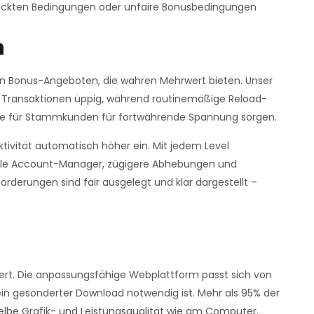
eckten Bedingungen oder unfaire Bonusbedingungen
n
n Bonus-Angeboten, die wahren Mehrwert bieten. Unser
- Transaktionen üppig, während routinemäßige Reload-
be für Stammkunden für fortwährende Spannung sorgen.
ktivität automatisch höher ein. Mit jedem Level
elle Account-Manager, zügigere Abhebungen und
rderungen sind fair ausgelegt und klar dargestellt –
miert. Die anpassungsfähige Webplattform passt sich von
in gesonderter Download notwendig ist. Mehr als 95% der
selbe Grafik- und Leistungsqualität wie am Computer.