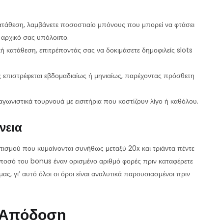
ατάθεση, λαμβάνετε ποσοστιαίο μπόνους που μπορεί να φτάσει
ο αρχικό σας υπόλοιπο.
 κατάθεση, επιτρέποντάς σας να δοκιμάσετε δημοφιλείς slots
επιστρέφεται εβδομαδιαίως ή μηνιαίως, παρέχοντας πρόσθετη
γωνιστικά τουρνουά με εισιτήρια που κοστίζουν λίγο ή καθόλου.
νεια
ισμού που κυμαίνονται συνήθως μεταξύ 20x και τριάντα πέντε
ο ποσό του bonus έναν ορισμένο αριθμό φορές πριν καταφέρετε
ας, γι’ αυτό όλοι οι όροι είναι αναλυτικά παρουσιασμένοι πριν
η Απόδοση