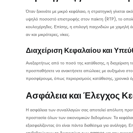
Όταν ξεκινάτε με μικρό κεφάλαιο, η στρατηγική γίνεται ακ
υψηλό ποσοστό επιστροφής στον παίκτη (RTP), το οποίο 
κουλοχέρηδες. Επίσης, η επιλογή παιχνιδιών με χαμηλή έ
αν και μικρότερες, νίκες.
Διαχείριση Κεφαλαίου και Υπεύ
Ανεξαρτήτως από το ποσό της κατάθεσης, η διαχείριση του
προσπαθήσετε να ανακτήσετε απώλειες με αυξημένα στο
προσφέρουμε, όπως περιορισμούς κατάθεσης, χρονικά όρ
Ασφάλεια και Έλεγχος Κ
Η ασφάλεια των συναλλαγών σας αποτελεί απόλυτη προτ
προστασία όλων των οικονομικών δεδομένων. Τα κεφάλα
εξασφαλίζοντας ότι είναι πάντα διαθέσιμα για ανάληψη. Ε
επιβεβαιώνουν τη δικαιοσύνη των games και την ακεραι