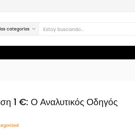
las categorías
εση 1 €: Ο Αναλυτικός Οδηγός
egorized