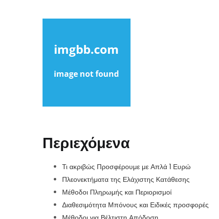
Περιεχόμενα
Τι ακριβώς Προσφέρουμε με Απλά 1 Ευρώ
Πλεονεκτήματα της Ελάχιστης Κατάθεσης
Μέθοδοι Πληρωμής και Περιορισμοί
Διαθεσιμότητα Μπόνους και Ειδικές προσφορές
Μέθοδοι για Βέλτιστη Απόδοση