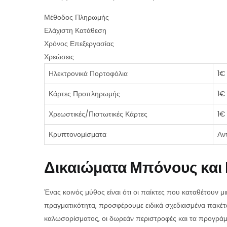
Μέθοδος Πληρωμής
Ελάχιστη Κατάθεση
Χρόνος Επεξεργασίας
Χρεώσεις
Ηλεκτρονικά Πορτοφόλια
1€
Κάρτες Προπληρωμής
1€
Χρεωστικές/Πιστωτικές Κάρτες
1€
Κρυπτονομίσματα
Αν
Δικαιώματα Μπόνους και
Ένας κοινός μύθος είναι ότι οι παίκτες που καταθέτουν
πραγματικότητα, προσφέρουμε ειδικά σχεδιασμένα πακέ
καλωσορίσματος, οι δωρεάν περιστροφές και τα προγράμμ