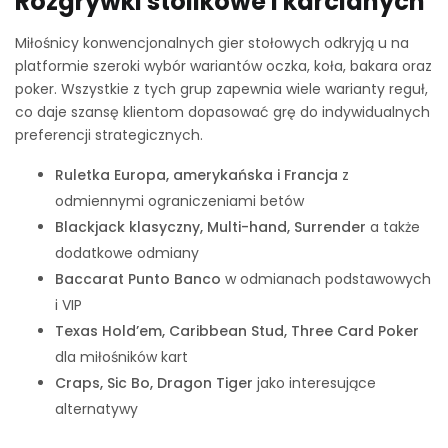
Rozgrywki stolikowe i karcianych
Miłośnicy konwencjonalnych gier stołowych odkryją u na
platformie szeroki wybór wariantów oczka, koła, bakara oraz
poker. Wszystkie z tych grup zapewnia wiele warianty reguł,
co daje szansę klientom dopasować grę do indywidualnych
preferencji strategicznych.
Ruletka Europa, amerykańska i Francja
z
odmiennymi ograniczeniami betów
Blackjack klasyczny, Multi-hand, Surrender
a także
dodatkowe odmiany
Baccarat Punto Banco
w odmianach podstawowych
i VIP
Texas Hold’em, Caribbean Stud, Three Card Poker
dla miłośników kart
Craps, Sic Bo, Dragon Tiger
jako interesujące
alternatywy