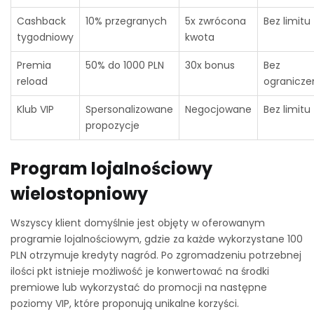
Cashback
10% przegranych
5x zwrócona
Bez limitu
tygodniowy
kwota
Premia
50% do 1000 PLN
30x bonus
Bez
reload
ogranicze
Klub VIP
Spersonalizowane
Negocjowane
Bez limitu
propozycje
Program lojalnościowy
wielostopniowy
Wszyscy klient domyślnie jest objęty w oferowanym
programie lojalnościowym, gdzie za każde wykorzystane 100
PLN otrzymuje kredyty nagród. Po zgromadzeniu potrzebnej
ilości pkt istnieje możliwość je konwertować na środki
premiowe lub wykorzystać do promocji na następne
poziomy VIP, które proponują unikalne korzyści.