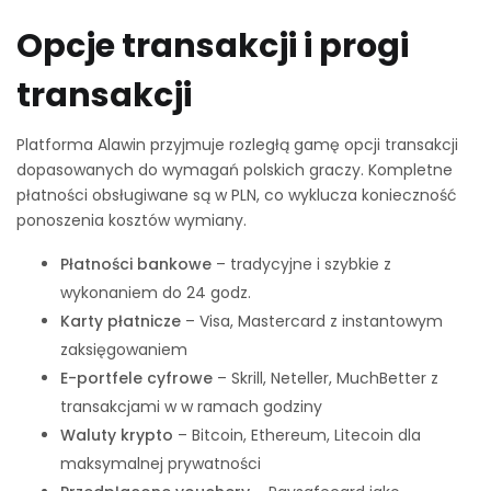
Opcje transakcji i progi
transakcji
Platforma Alawin przyjmuje rozległą gamę opcji transakcji
dopasowanych do wymagań polskich graczy. Kompletne
płatności obsługiwane są w PLN, co wyklucza konieczność
ponoszenia kosztów wymiany.
Płatności bankowe
– tradycyjne i szybkie z
wykonaniem do 24 godz.
Karty płatnicze
– Visa, Mastercard z instantowym
zaksięgowaniem
E-portfele cyfrowe
– Skrill, Neteller, MuchBetter z
transakcjami w w ramach godziny
Waluty krypto
– Bitcoin, Ethereum, Litecoin dla
maksymalnej prywatności