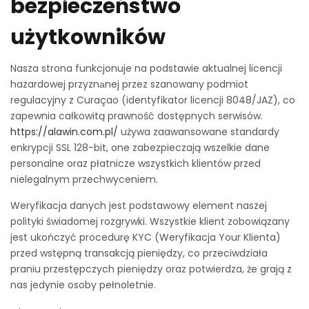
bezpieczeństwo
użytkowników
Nasza strona funkcjonuje na podstawie aktualnej licencji
hazardowej przyznаnej przez szanowany podmiot
regulacyjny z Curaçao (identyfikator licencji 8048/JAZ), co
zapewnia całkowitą prawność dostępnych serwisów.
https://alawin.com.pl/
używa zaawansowane standardy
enkrypcji SSL 128-bit, one zabezpieczają wszelkie dane
personalne oraz płatnicze wszystkich klientów przed
nielegalnym przechwyceniem.
Weryfikacja danych jest podstawowy element naszej
polityki świadomej rozgrywki. Wszystkie klient zobowiązany
jest ukończyć procedurę KYC (Weryfikacja Your Klienta)
przed wstępną transakcją pieniędzy, co przeciwdziała
praniu przestępczych pieniędzy oraz potwierdza, że grają z
nas jedynie osoby pełnoletnie.