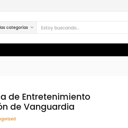
las categorías
ia de Entretenimiento
ón de Vanguardia
egorized