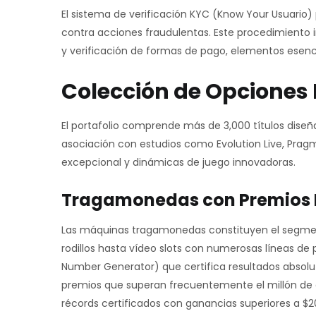
El sistema de verificación KYC (Know Your Usuario)
contra acciones fraudulentas. Este procedimiento 
y verificación de formas de pago, elementos esenci
Colección de Opcione
El portafolio comprende más de 3,000 títulos dise
asociación con estudios como Evolution Live, Pragm
excepcional y dinámicas de juego innovadoras.
Tragamonedas con Premios 
Las máquinas tragamonedas constituyen el segment
rodillos hasta vídeo slots con numerosas líneas d
Number Generator) que certifica resultados absolu
premios que superan frecuentemente el millón de
récords certificados con ganancias superiores a $20