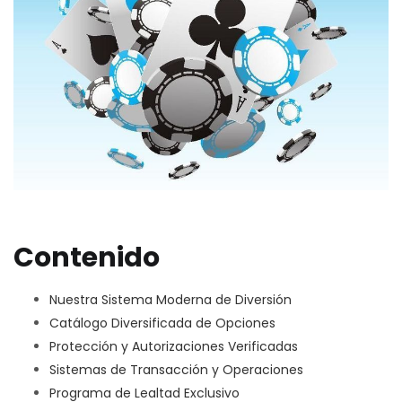
Contenido
Nuestra Sistema Moderna de Diversión
Catálogo Diversificada de Opciones
Protección y Autorizaciones Verificadas
Sistemas de Transacción y Operaciones
Programa de Lealtad Exclusivo