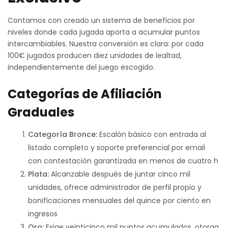
Contamos con creado un sistema de beneficios por
niveles donde cada jugada aporta a acumular puntos
intercambiables. Nuestra conversión es clara: por cada
100€ jugados producen diez unidades de lealtad,
independientemente del juego escogido.
Categorías de Afiliación
Graduales
Categoría Bronce:
Escalón básico con entrada al
listado completo y soporte preferencial por email
con contestación garantizada en menos de cuatro h
Plata:
Alcanzable después de juntar cinco mil
unidades, ofrece administrador de perfil propio y
bonificaciones mensuales del quince por ciento en
ingresos
Oro:
Exige veinticinco mil puntos acumulados, otorga