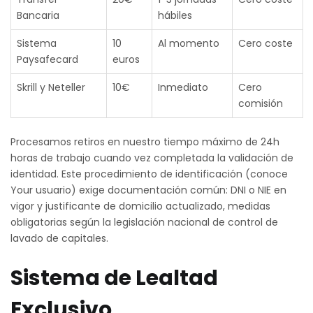
Bancaria
hábiles
Sistema
10
Al momento
Cero coste
Paysafecard
euros
Skrill y Neteller
10€
Inmediato
Cero
comisión
Procesamos retiros en nuestro tiempo máximo de 24h
horas de trabajo cuando vez completada la validación de
identidad. Este procedimiento de identificación (conoce
Your usuario) exige documentación común: DNI o NIE en
vigor y justificante de domicilio actualizado, medidas
obligatorias según la legislación nacional de control de
lavado de capitales.
Sistema de Lealtad
Exclusivo