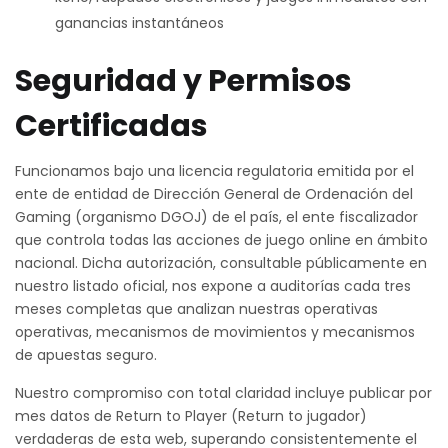
ganancias instantáneos
Seguridad y Permisos
Certificadas
Funcionamos bajo una licencia regulatoria emitida por el
ente de entidad de Dirección General de Ordenación del
Gaming (organismo DGOJ) de el país, el ente fiscalizador
que controla todas las acciones de juego online en ámbito
nacional. Dicha autorización, consultable públicamente en
nuestro listado oficial, nos expone a auditorías cada tres
meses completas que analizan nuestras operativas
operativas, mecanismos de movimientos y mecanismos
de apuestas seguro.
Nuestro compromiso con total claridad incluye publicar por
mes datos de Return to Player (Return to jugador)
verdaderas de esta web, superando consistentemente el