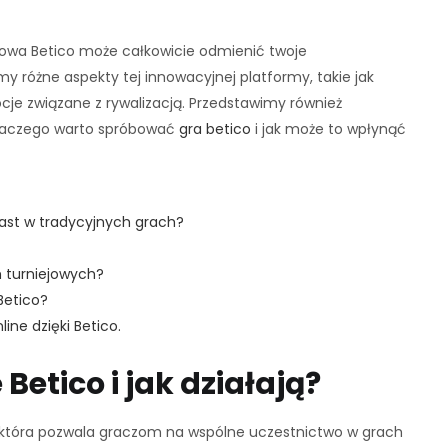
iejowa Betico może całkowicie odmienić twoje
 różne aspekty tej innowacyjnej platformy, takie jak
ocje związane z rywalizacją. Przedstawimy również
dlaczego warto spróbować
gra betico
i jak może to wpłynąć
iast w tradycyjnych grach?
h turniejowych?
Betico?
ne dzięki Betico.
Betico i jak działają?
i, która pozwala graczom na wspólne uczestnictwo w grach