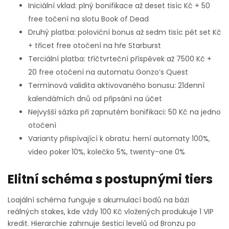
Iniciální vklad: plný bonifikace až deset tisíc Kč + 50
free točení na slotu Book of Dead
Druhý platba: poloviční bonus až sedm tisíc pět set Kč
+ třicet free otočení na hře Starburst
Terciální platba: tříčtvrteční příspěvek až 7500 Kč +
20 free otočení na automatu Gonzo’s Quest
Termínová validita aktivovaného bonusu: 21denní
kalendářních dnů od připsání na účet
Nejvyšší sázka při zapnutém bonifikaci: 50 Kč na jedno
otočení
Varianty přispívající k obratu: herní automaty 100%,
video poker 10%, kolečko 5%, twenty-one 0%
Elitní schéma s postupnými tiers
Loajální schéma funguje s akumulací bodů na bázi
reálných stakes, kde vždy 100 Kč vložených produkuje 1 VIP
kredit. Hierarchie zahrnuje šestici levelů od Bronzu po