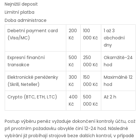
Nejnižší deposit
Limitní platba
Doba administrace
Debetní payment card
200
100
1 až 3
(Visa/MC)
Kč
000 Kč
obchodní
dny
Expresní finanční
500
250
Okamžitě-24
transakce
Kč
000 Kč
hod
Elektronické peněženky
300
150
Maximálně 12
(Skrill, Neteller)
Kč
000 Kč
hod
Crypto (BTC, ETH, LTC)
400
500
Až 2 h
Kč
000 Kč
Postup výběru peněz vyžaduje dokončení kontroly účtu, což
při prvotním požadavku obvykle činí 12-24 hod. Následné
vybírání již probíhají strojově beze dalších kontrol, v případě