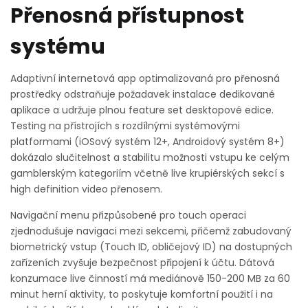
Přenosná přístupnost
systému
Adaptivní internetová app optimalizovaná pro přenosná
prostředky odstraňuje požadavek instalace dedikované
aplikace a udržuje plnou feature set desktopové edice.
Testing na přístrojích s rozdílnými systémovými
platformami (iOSový systém 12+, Androidový systém 8+)
dokázalo slučitelnost a stabilitu možnosti vstupu ke celým
gamblerským kategoriím včetně live krupiérských sekcí s
high definition video přenosem.
Navigační menu přizpůsobené pro touch operaci
zjednodušuje navigaci mezi sekcemi, přičemž zabudovaný
biometrický vstup (Touch ID, obličejový ID) na dostupných
zařízeních zvyšuje bezpečnost připojení k účtu. Dátová
konzumace live činností má mediánově 150-200 MB za 60
minut herní aktivity, to poskytuje komfortní použití i na