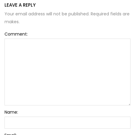
LEAVE A REPLY
Your email address will not be published. Required fields are
makes.
Comment:
Name: