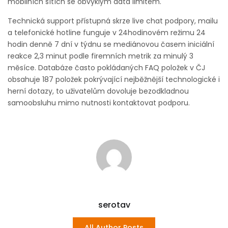
mobilních sítích se obvyklým data limitem.
Technická support přístupná skrze live chat podpory, mailu
a telefonické hotline funguje v 24hodinovém režimu 24
hodin denně 7 dní v týdnu se mediánovou časem iniciální
reakce 2,3 minut podle firemních metrik za minulý 3
měsíce. Databáze často pokládaných FAQ položek v ČJ
obsahuje 187 položek pokrývající nejběžnější technologické i
herní dotazy, to uživatelům dovoluje bezodkladnou
samoobsluhu mimo nutnosti kontaktovat podporu.
serotav
All Author Posts