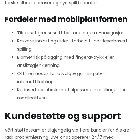
ferske tilbud, bonuser og nye spill i sanntid.
Fordeler med mobilplattformen
Tilpasset grensesnitt for touchskjerm-navigasjon
Raskere innlastingstider i forhold til nettleserbasert
spilling
Biometrisk pålogging med fingeravtrykk eller
ansiktsgjenkjenning
Offline modus for utvalgte gaming uten
internettilkobling
Redusert databruk med tilpassede innstillinger for
mobilnettverk
Kundestøtte og support
Vårt støtteteam er tilgjengelig via flere kanaler for å sikre
rask problemløsning. Live chat opererer 24/7 med