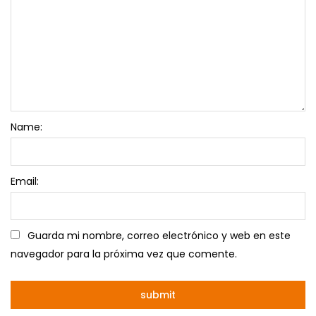
Name:
Email:
Guarda mi nombre, correo electrónico y web en este
navegador para la próxima vez que comente.