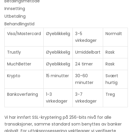
Betalingsmetode
Innsetting
Utbetaling
Behandlingstid
Visa/Mastercard
Øyeblikkelig
3-5
Normalt
virkedager
Trustly
Øyeblikkelig
Umiddelbart
Rask
MuchBetter
Øyeblikkelig
24 timer
Rask
Krypto
15 minutter
30-60
Svært
minutter
hurtig
Bankoverføring
1-3
3-7
Treg
virkedager
virkedager
Vi har innført SSL-kryptering på 256-bits nivå for alle
transaksjoner, samme standard som benyttes av banker
globalt. For uttaksprosessering vektlegger vi verifiserte