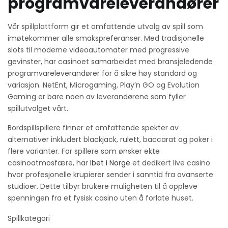
programvareleverandører
Vår spillplattform gir et omfattende utvalg av spill som
imøtekommer alle smakspreferanser. Med tradisjonelle
slots til moderne videoautomater med progressive
gevinster, har casinoet samarbeidet med bransjeledende
programvareleverandører for å sikre høy standard og
variasjon. NetEnt, Microgaming, Play’n GO og Evolution
Gaming er bare noen av leverandørene som fyller
spillutvalget vårt.
Bordspillspillere finner et omfattende spekter av
alternativer inkludert blackjack, rulett, baccarat og poker i
flere varianter. For spillere som ønsker ekte
casinoatmosfære, har
Ibet i Norge
et dedikert live casino
hvor profesjonelle krupierer sender i sanntid fra avanserte
studioer. Dette tilbyr brukere muligheten til å oppleve
spenningen fra et fysisk casino uten å forlate huset.
Spillkategori