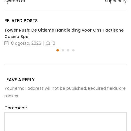
System at
Superiority
RELATED POSTS
Tower Rush: De Ultieme Handleiding voor Ons Tactische
Casino Spel
Posted
8 agosto, 2026
0
on
LEAVE A REPLY
Your email address will not be published. Required fields are
makes.
Comment: