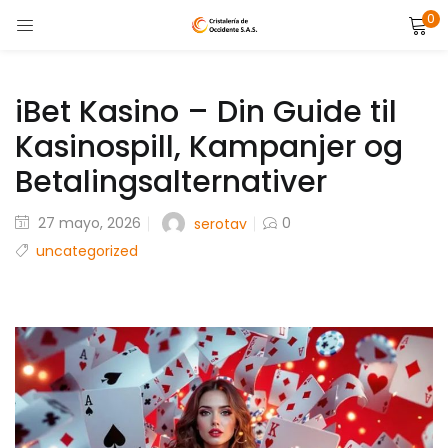
0
LOGIN
Enter your username and password to login.
iBet Kasino – Din Guide til
Kasinospill, Kampanjer og
Betalingsalternativer
Posted
27 mayo, 2026
0
serotav
Remember me
on
uncategorized
Lost password?