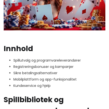
Innhold
Spillutvalg og programvareleverandører
Registreringsbonuser og kampanjer
Sikre betalingsalternativer
Mobilplattform og app-funksjonalitet
Kundeservice og hjelp
Spillbibliotek og